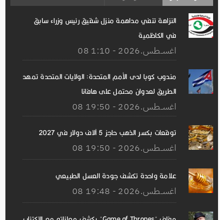
النزاهة تنفي مداهمة منزل شقيق رئيس وزراء سابق
في الكاظمية
08 اغســطس.2026 - 1:10
مندوب كوبا لدى الأمم المتحدة: الولايات المتحدة تمهد
الطريق لعدوان محتمل على هافانا
08 اغســطس.2026 - 19:50
توقعات بكسر الذهب حاجز 5 آلاف دولار في 2027
08 اغســطس.2026 - 19:50
علامة واحدة تكشف جودة العسل الطبيعي
08 اغســطس.2026 - 19:48
مؤلف "Game of Thrones" يكشف معاناته مع الاكتئاب