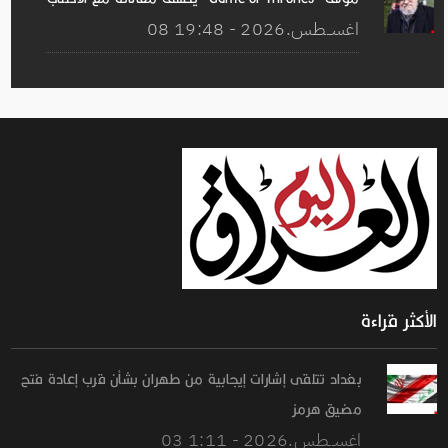
08 اغســطس.2026 - 19:48
الأكثر قراءة
بغداد تتلقى إشارات إيجابية من طهران بشأن قرب إعادة فتح
مضيق هرمز
03 اغســطس.2026 - 1:11