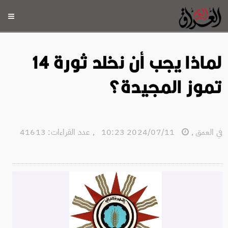
لماذا يجب أن نخلد ثورة 14
تموز المجيدة؟
في العمق
,
2024/07/11 10:23
,
عدد القراءات: 41613