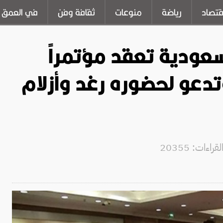
قتصاد
رياضة
منوعات
ثقافة وفن
في العمق
لسعودية تعقد مؤتمراً
دعو لحضوره رغد وأزلام
راءات: 20355