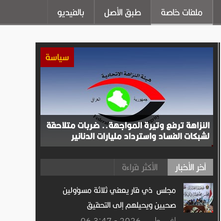
ملفات خاصة
طبق الأصل
بالفيديو
سياسة
النزاهة ترفع وتيرة المواجهة.. ضربات متلاحقة
لشبكات الفساد واسترداد مليارات الدنانير
آخر الأخبار
الأكثر قراءة
مجلس ذي قار يعفي ثلاثة مسؤولين
صحيين ويحيلهم إلى التحقيق
06 اغســطس.2026 - 3:47