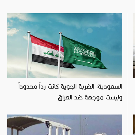
السعودية: الضربة الجوية كانت رداً محدوداً
وليست موجهة ضد العراق