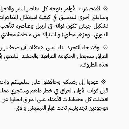
💠 لقدصدرت الأوامر بتوجه كل عناصر الشر والاجرام
ومناطق أخرى للتنسيق في كيفية استغلال المظاهرا
تشكيل جيش تكون نواته في إربيل وعناصره تتأهب في
الدوري ، ومزهر مطني).وباشتراك من منظمة مجادي خلق 
💠 وقد جاء التحرك بناءا على الاعتقاد بأن ضعف إيرا
العراق ستجعل الحكومة العراقية والحشد الشعبي ف
هذه الظروف.
💠 عودوا إلى رشدكم وحافظوا على سلميتكم واحفظو
قبل فوات الأوان العراق في خطر داهم وستجري دماء لم ير
افشلت كل مخططات الأعداء على العراق ابحثوا عن الم
موجودين تجدونهم تحت غبار التهميش والاق