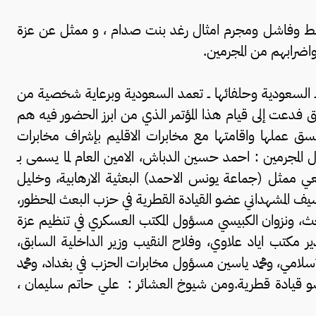
هابط وفاشل ومجرم امثال رغد بنت صدام ، و ممثل عن عزة
اضرابهم من المجرمين.
ـ السعودية وحلفائها ــ تعمد السعودية وبرعاية شخصية من
راق فدعت إلى قيام هذا المؤتمر الذي من ابرز الحضور فيه هم
 تنسق عملها واقامتها مع مخابرات الاقليم بإشراف مخابرات
 المجرمين : احمد حسين الدباش، الامين العام لما يسمى بـ
ي ممثل (جماعة يونس الاحمد) البعثية الارهابية، وخليل
يف المشهداني عضو القيادة القطرية في حزب البعث المحظور،
ث، ونزوان الكبيسي مسؤول المكتب العسكري في تنظيم عزة
ير مكتب اياد علاوي، وفلاح النقيب وزير الداخلية السابق،
سلامي، ومحمد ياسين مسؤول مخابرات الحزب في بغداد، ومحمد
ضو قيادة قطرية.ومن شيوخ العشائر : علي حاتم سليمان ،