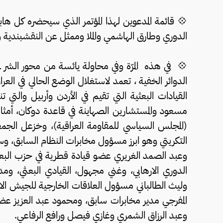
💠 قائمة المدعوين لهذا المؤتمر الذي سيحضره كل 
الدوري وطارق الهاشمي والملا وممثل عن النقشبندية و
💠 في هذه المرّة وفي محاولة يائسة من محور الشر ـ
الدوائر الخفية ، تعمد لاستغلال الوضع الحالي في الع
القيادات البعثية التي تقيم في الأردن وأربيل والتي
مسعود والمستشارين الصهاينة في قاعدة دوكان، أمثال
(المجلس السياسي للمقاومة العراقية)، وخزعل الجمع
التكريتي وهو ابرز مسؤول مخابرات النظام السابق، وس
وعبد الصمد الغريري عضو قيادة قطرية في حزب البع
الدوري الارهابي، وغني مجهول، القيادي البعثي، ومد
وليث الطالباني مسؤول العلاقات الخارجية للجيش الا
المفرجي مدير مخابرات سابق، ومحمود عبد العزيز ع
وعبد الرزاق الشمري وغازي فيصل ورافع الرفاعي.