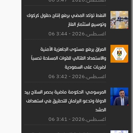
النفط تؤكد المضي برفع إنتاج حقول كركوك
وتوسيع استثمار الغاز
06 اغســطس.2026 - 3:44
العراق يرفع مستوى الجاهزية الأمنية
والاستعداد القتالي للقوات المسلحة تحسباً
لضربات على السعودية
06 اغســطس.2026 - 3:42
المرسومي: الحكومة ماضية بحصر السلاح بيد
الدولة وتدعو البرلمان للتحقيق في استهداف
الحشد
06 اغســطس.2026 - 3:41