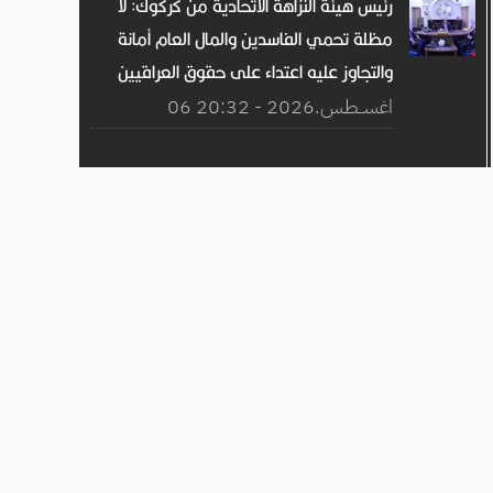
رئيس هيئة النزاهة الاتحادية من كركوك: لا
مظلة تحمي الفاسدين والمال العام أمانة
والتجاوز عليه اعتداء على حقوق العراقيين
06 اغســطس.2026 - 20:32