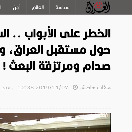
سياسة
العالم
أمن
ا
الخطر على الأبواب .. ا
حول مستقبل العراق، وت
صدام ومرتزقة البعث !
ملفات خاصة
,
2019/11/07 12:38
,
عدد الق