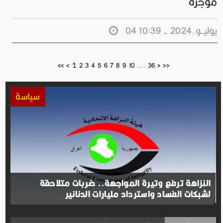
موجزة
04 يوليــو.2024 - 10:39
1
<<
<
2
3
4
5
6
7
8
9
10
...
36
>
>>
سياسة
النزاهة ترفع وتيرة المواجهة.. ضربات متلاحقة
لشبكات الفساد واسترداد مليارات الدنانير