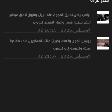
الأكثر قراءة
ترامب يعلن تعليق الهجوم على إيران وقبول اتفاق مبدئي
لفتح مضيق هرمز وإنهاء التهديد النووي
02 اغســطس.2026 - 16:15
رويترز: الجوع والعداء يجبران مئات المهاجرين على مغادرة
سبتة والعودة إلى المغرب
02 اغســطس.2026 - 21:57