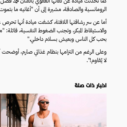
كما تحدثت ميادة عن لقائها العفوي بالفنان محمد فضل ش
الرومانسية والصادقة، مشيرة إلى أن "أغانيه ما بتموت"
أما عن سر رشاقتها اللافتة، كشفت ميادة أنها تحرص عل
والاستيقاظ المبكر، وتجنب الضغوط النفسية، قائلة: "
بحب كل الناس وبعيش بسلام داخلي."
وعلى الرغم من التزامها بنظام غذائي صارم، أوضحت أن ال
لا يُقاوم!".
اخبار ذات صلة