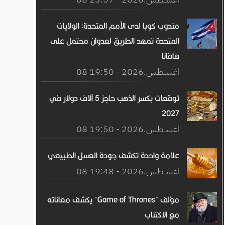
مندوب كوبا لدى الأمم المتحدة: الولايات
المتحدة تمهد الطريق لعدوان محتمل على
هافانا
08 اغســطس.2026 - 19:50
توقعات بكسر الذهب حاجز 5 آلاف دولار في
2027
08 اغســطس.2026 - 19:50
علامة واحدة تكشف جودة العسل الطبيعي
08 اغســطس.2026 - 19:48
مؤلف "Game of Thrones" يكشف معاناته
مع الاكتئاب