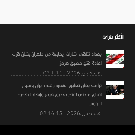
الأكثر قراءة
بغداد تتلقى إشارات إيجابية من طهران بشأن قرب
إعادة فتح مضيق هرمز
03 اغســطس.2026 - 1:11
ترامب يعلن تعليق الهجوم على إيران وقبول
اتفاق مبدئي لفتح مضيق هرمز وإنهاء التهديد
النووي
02 اغســطس.2026 - 16:15