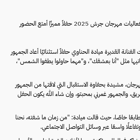
قدّمت الفنانة ميادة الحناوي في أول ظهور لها ضمن فعاليات مهرجان جرش 2025 حفلاً مميزًا أمتع الحضور
ركة لها ضمن مهرجان جرش 2025، أحيت الفنانة القديرة ميادة الحناوي حفلاً استثنائيًا أعاد الجمهور
انيها مثل "أنا بعشقك"، و"مهما حاولوا يطفوا الشمس"،
لمهرجان، مشيدة بحفاوة الاستقبال التي لاقتها من الجمهور
، والجمهور غمرني بمحبتو، وإن شاء الله يكون الحفل
بعًا خاصًا، حيث قالت ميادة: "من زمان ما شفته، نحنا
وتفاعلًا واسعًا عبر وسائل التواصل الاجتماعي.