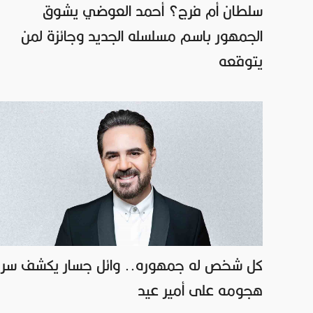
سلطان أم فرج؟ أحمد العوضي يشوق
الجمهور باسم مسلسله الجديد وجائزة لمن
يتوقعه
كل شخص له جمهوره.. وائل جسار يكشف سر
هجومه على أمير عيد