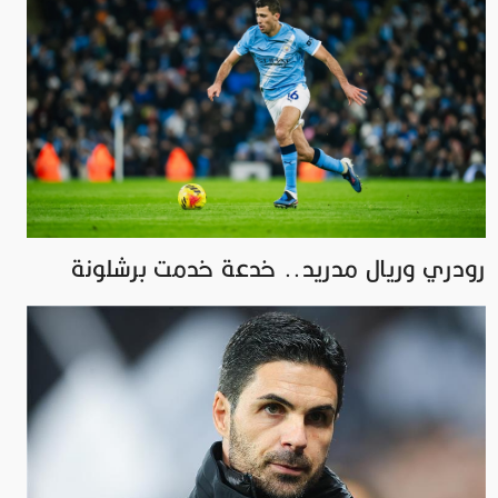
رودري وريال مدريد.. خدعة خدمت برشلونة