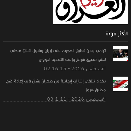
الأكثر قراءة
ترامب يعلن تعليق الهجوم على إيران وقبول اتفاق مبدئي
لفتح مضيق هرمز وإنهاء التهديد النووي
02 اغســطس.2026 - 16:15
بغداد تتلقى إشارات إيجابية من طهران بشأن قرب إعادة فتح
مضيق هرمز
03 اغســطس.2026 - 1:11