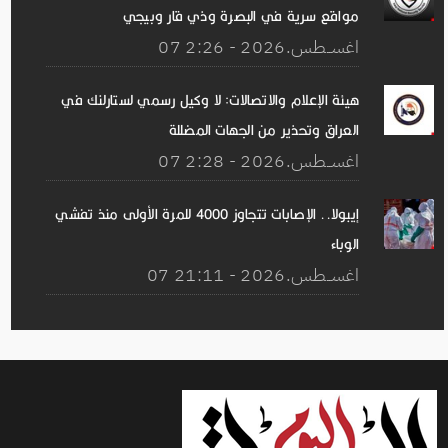
مواقع سرية في البصرة وذي قار وبيجي
07 اغســطس.2026 - 2:26
هيئة الإعلام والاتصالات: لا وكيل رسمي لستارلنك في
العراق وتحذير من الجهات المضللة
07 اغســطس.2026 - 2:28
إيبولا.. الإصابات تتجاوز 4000 للمرة الأولى منذ تفشي
الوباء
07 اغســطس.2026 - 21:11