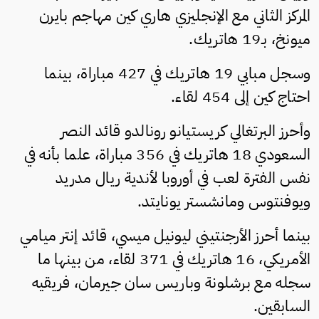
المركز الثاني مع الإنجليزي هاري كين مهاجم بايرن
ميونخ، بـ19 هاتريك.
وسجل مبابي 19 هاتريك في 427 مباراة، بينما
احتاج كين إلى 454 لقاء.
وأحرز البرتغالي كريستيانو رونالدو قائد النصر
السعودي 18 هاتريك في 356 مباراة، علما بأنه في
نفس الفترة لعب في أوروبا لأندية ريال مدريد
ويوفنتوس ومانشستر يونايتد.
بينما أحرز الأرجنتيني ليونيل ميسي، قائد إنتر ميامي
الأمريكي، 16 هاتريك في 371 لقاء، من بينها ما
سجله مع برشلونة وباريس سان جيرمان، فريقيه
السابقين.