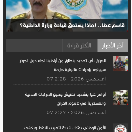
قاسم عطا.. لماذا يستحق قيادة وزارة الداخلية؟
آخر الأخبار
الأكثر قراءة
العراق: أي تهديد ينطلق من أراضينا تجاه دول الجوار
سيواجه بإجراءات قانونية حازمة
07 اغســطس.2026 - 2:28
أوامر عليا بتشديد تفتيش جميع المركبات المدنية
والعسكرية في عموم العراق
07 اغســطس.2026 - 2:27
الأمن الوطني يفكك شبكة لتهريب النفط ويكشف