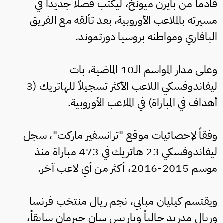
قادماً من بايرن ميونخ، ليكتب فصلاً جديداً في
مسيرته بالملاعب الأوروبية، بعد تألقه مع الفريق
البافاري ومواطنه بروسيا دورتموند.
وعلى مدار المواسم الـ10 الماضية، بات
ليفاندوفسكي اللاعب الأكثر تسجيلاً للهاتريك (3
أهداف في المباراة) في الملاعب الأوروبية.
وفقاً لإحصائيات موقع "ترانسفير ماركت"، سجل
ليفاندوفسكي 23 هاتريك في 473 مباراة منذ
موسم 2015-2016، أكثر من أي لاعب آخر.
ويقتسم كيليان مبابي، نجم ريال منتخب فرنسا
وريال مدريد حالياً وباريس سان جيرمان سابقاً،