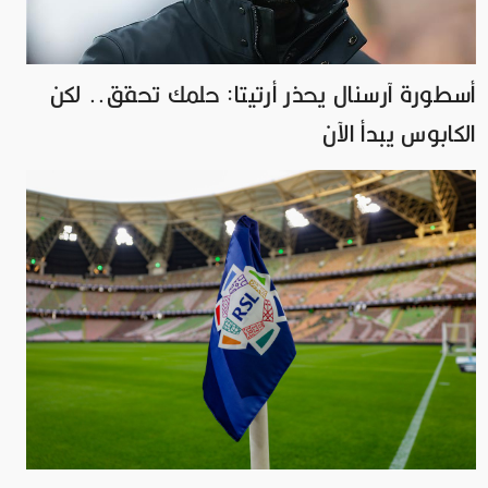
أسطورة آرسنال يحذر أرتيتا: حلمك تحقق.. لكن
الكابوس يبدأ الآن