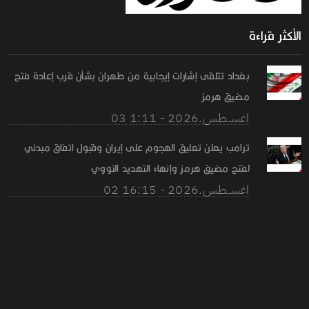
الأكثر قراءة
بغداد تتلقى إشارات إيجابية من طهران بشأن قرب إعادة فتح
مضيق هرمز
03 اغســطس.2026 - 1:11
ترامب يعلن تعليق الهجوم على إيران وقبول اتفاق مبدئي
لفتح مضيق هرمز وإنهاء التهديد النووي
02 اغســطس.2026 - 16:15