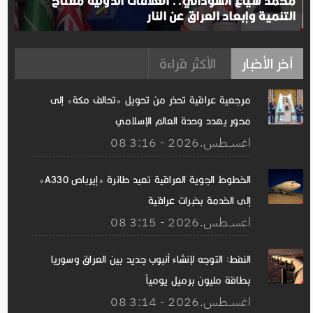
محمد شياع السوداني.. العلاقات الدولية مفتاح
التنمية وإبعاد العراق عن النار
آخر الأخبار
الأكثر قراءة
مرجعية عراقية تحذر من تحويل «تحالف مكة» إلى
محور يهدد وحدة العالم الإسلامي
08 اغســطس.2026 - 3:16
الخطوط الجوية العراقية تعيد طائرة «إيرباص A330»
إلى الخدمة بخبرات عراقية
08 اغســطس.2026 - 3:15
النفط: التوجه لإنشاء أنبوب جديد بين العراق وسوريا
بطاقة مليون برميل يومياً
08 اغســطس.2026 - 3:14