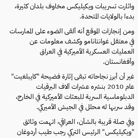
واثارت تسريبات ويكيليكس مخاوف بلدان كثيرة،
بدءا بالولايات المتحدة.
ومن إنجازات الموقع أنه ألقى الضوء على الممارسات
في معتقل غوانتانامو وكشف معلومات عن
العمليات العسكرية الأميركية في العراق
وأفغانستان.
غير أن أبرز نجاحاته تبقى إثارة فضيحة "كايبلغيت"
عام 2010 بنشره عشرات آلاف البرقيات
الدبلوماسية السرية للبعثات الأميركية في الخارج،
وقد سربها له محلل في الجيش الأميركي.
وفي صلة قريبة بالشأن، العراقي، اتهمت وثائق
"ويكيليكس" الرئيس التركي رجب طيب أردوغان