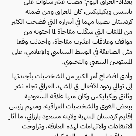
بغداد-العراق اليوم: مضت عشر سنوات على
تأسيس ويكيليكس، كان للعراق ومن ضمنه
كردستان نصيبا مهما في أسراره التي فضحت الكثير
من الملفات التي شكّلت مفاجأة لما احتوته من
مواقف وعلاقات اعتُبرت مفاجأة، وأحدثت وقعا
مثل الصاعقة في الوسط السياسي والإعلامي، على
المستويين الشعبي والنخبوي.
وأدى افتضاح أمر الكثير من الشخصيات بأجندتها
إلى توالي ردود الأفعال في المشهد العراقي تجاه نشر
وثائق ويكيليكس وكان منها علاقة السعودية
ببعض القوى والشخصيات العراقية، ومنهم رئيس
إقليم كردستان المنتهية ولايته مسعود بارزاني، ما أثار
الانتقادات والاتهامات لهذه العلاقة، وتراوحت