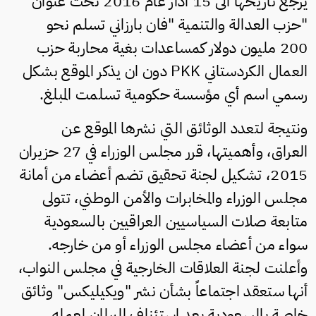
يرجع تاريخها الى 15 آذار عام 2016 تحت عنوان
"حزب العدالة والتنمية "فان بارزاني تسلم نحو
200 مليون دولار كمساعدات بغية محاربة حزب
العمال الكردستاني
PKK
دون ان يذكر الموقع بشكل
رسمي اسم أي مؤسسة حكومية تسلمت المبلغ.
ونتيجة لتعدد الوثائق التي نشرها الموقع عن
العراق، وأهميتها، قرر مجلس الوزراء في 27 حزيران
2015، تشكيل لجنة تحقيق تضم أعضاء من أمانة
مجلس الوزراء والمخابرات والأمن الوطني، تتولى
متابعة صلات السياسيين العراقيين بالسعودية
سواء من أعضاء مجلس الوزراء أو من خارجه.
وأعلنت لجنة العلاقات الخارجية في مجلس النواب،
أنها ستعقد اجتماعاً بشأن نشر "ويكيليكس" وثائق
خاصة بالسعودية بعد استئناف البرلمان لعمله.