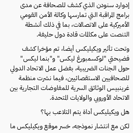
إدوارد سنودن الذي كشف للصحافة عن مدى
برامج المراقبة التي تمارسها وكالة الأمن القومي
الأميركية على الاتصالات، بما في ذلك أنشطة
التنصت على مكالمات قادة دول حليفة.
وتحت تأثير ويكيليكس أيضا، تم مؤخرا كشف
فضيحتي "لوكسمبورغ ليكس" و"بنما ليكس"
حول الجنات الضريبية، بفضل عمل الاتحاد الدولي
للصحافيين الاستقصائيين، فيما نشرت منظمة
غرينبيس الوثائق السرية للمفاوضات التجارية بين
الاتحاد الأوروبي والولايات المتحدة.
هل ويكيليكس أداة يتم التلاعب بها؟
لكن مع انتشار نموذجه، خسر موقع ويكيليكس ما