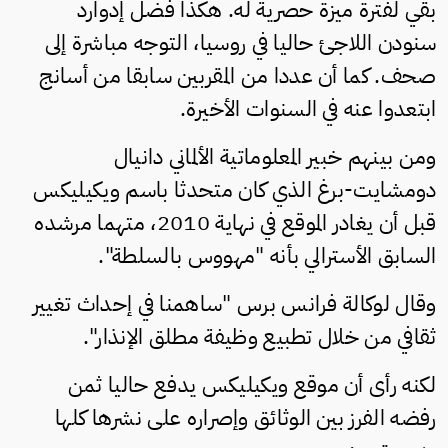
بقي لفترة ميزة حصرية له. هكذا فضل إدوارد
سنودن اللاجئ حاليا في روسيا، التوجه مباشرة إلى
صحف. كما أن عددا من المقربين سابقا من أسانج
ابتعدوا عنه في السنوات الأخيرة.
ومن بينهم خبير المعلوماتية الألماني دانيال
دومشايت-برغ الذي كان متحدثا باسم ويكيليكس
قبل أن يغادر الموقع في نهاية 2010، متهما مرشده
السابق الأسترالي بأنه "مهووس بالسلطة".
وقال لوكالة فرانس برس "ساهمنا في إحداث تغيير
ثقافي من خلال تطبيع وظيفة مطلق الإنذار".
لكنه رأى أن موقع ويكيليكس يدفع حاليا ثمن
رفضه الفرز بين الوثائق وإصراره على نشرها كلها