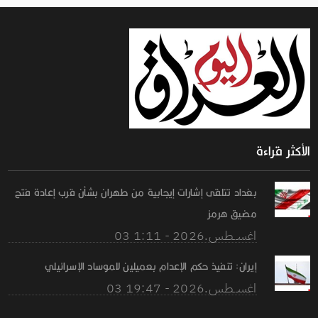
الأكثر قراءة
بغداد تتلقى إشارات إيجابية من طهران بشأن قرب إعادة فتح
مضيق هرمز
03 اغســطس.2026 - 1:11
إيران: تنفيذ حكم الإعدام بعميلين للموساد الإسرائيلي
03 اغســطس.2026 - 19:47