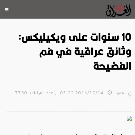
10 سنوات على ويكيليكس:
وثائق عراقية في فم
الفضيحة
في العمق
,
2016/10/14 03:22
,
عدد القراءات: 7730