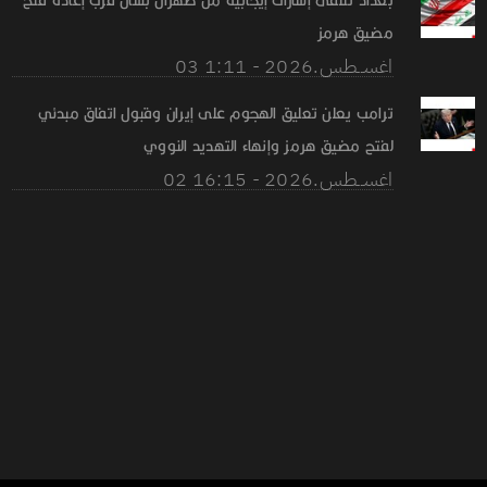
بغداد تتلقى إشارات إيجابية من طهران بشأن قرب إعادة فتح
مضيق هرمز
03 اغســطس.2026 - 1:11
ترامب يعلن تعليق الهجوم على إيران وقبول اتفاق مبدئي
لفتح مضيق هرمز وإنهاء التهديد النووي
02 اغســطس.2026 - 16:15