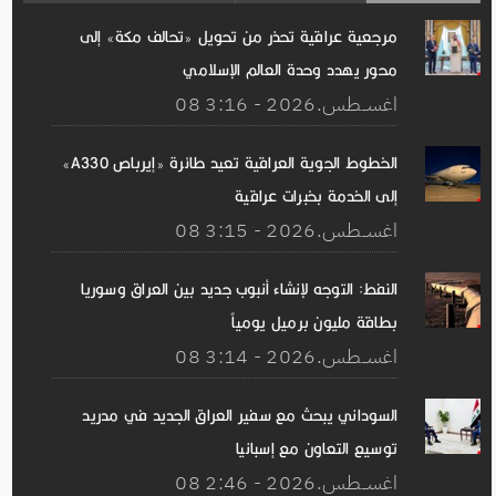
مرجعية عراقية تحذر من تحويل «تحالف مكة» إلى
محور يهدد وحدة العالم الإسلامي
08 اغســطس.2026 - 3:16
الخطوط الجوية العراقية تعيد طائرة «إيرباص A330»
إلى الخدمة بخبرات عراقية
08 اغســطس.2026 - 3:15
النفط: التوجه لإنشاء أنبوب جديد بين العراق وسوريا
بطاقة مليون برميل يومياً
08 اغســطس.2026 - 3:14
السوداني يبحث مع سفير العراق الجديد في مدريد
توسيع التعاون مع إسبانيا
08 اغســطس.2026 - 2:46