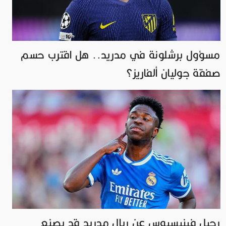
مسؤول برشلونة في مدريد.. هل اقترب حسم
صفقة جوليان ألفاريز؟
رحيل فينيسيوس عن ريال مدريد قد يصنع