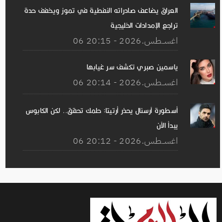
العراق يضاعف صادراته النفطية في تموز ويخفف حدة
تراجع الإمدادات الخليجية
06 اغســطس.2026 - 20:15
ياسمين صبري تكشف سر غيابها
06 اغســطس.2026 - 20:14
أسطورة آرسنال يحذر أرتيتا: حلمك تحقق.. لكن الكابوس
يبدأ الآن
06 اغســطس.2026 - 20:12