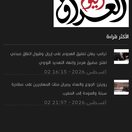
الأكثر قراءة
ترامب يعلن تعليق الهجوم على إيران وقبول اتفاق مبدئي
لفتح مضيق هرمز وإنهاء التهديد النووي
02 اغســطس.2026 - 16:15
رويترز: الجوع والعداء يجبران مئات المهاجرين على مغادرة
سبتة والعودة إلى المغرب
02 اغســطس.2026 - 21:57