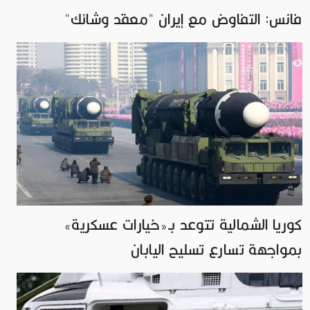
فانس: التفاوض مع إيران "معقد وشائك"
كوريا الشمالية تتوعد بـ«خيارات عسكرية»
بمواجهة تسارع تسليح اليابان