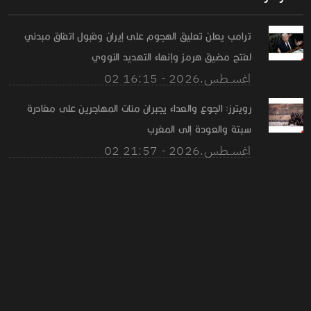
ترامب يعلن تعليق الهجوم على إيران وقبول اتفاق مبدئي
لفتح مضيق هرمز وإنهاء التهديد النووي
02 اغســطس.2026 - 16:15
رويترز: الجوع والعداء يجبران مئات المهاجرين على مغادرة
سبتة والعودة إلى المغرب
02 اغســطس.2026 - 21:57