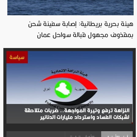
هيئة بحرية بريطانية: إصابة سفينة شحن
بمقذوف مجهول قبالة سواحل عمان
سياسة
النزاهة ترفع وتيرة المواجهة.. ضربات متلاحقة
لشبكات الفساد واسترداد مليارات الدنانير