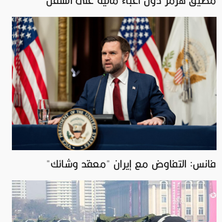
مضيق هرمز دون أعباء مالية على السفن
فانس: التفاوض مع إيران "معقد وشائك"