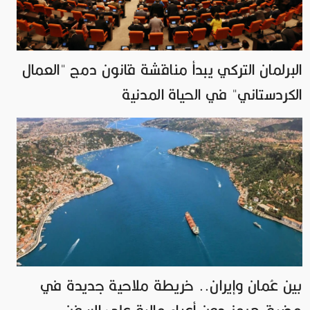
البرلمان التركي يبدأ مناقشة قانون دمج "العمال
الكردستاني" في الحياة المدنية
بين عُمان وإيران.. خريطة ملاحية جديدة في