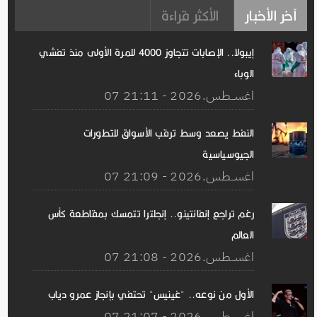
آخر الأخبار
الأكثر قراءة
إيبولا.. الإصابات تتجاوز 4000 للمرة الأولى منذ تفشي
الوباء
07 اغســطس.2026 - 21:11
النفط يصعد وسط ترقب الأسواق للتطورات
الجيوسياسية
07 اغســطس.2026 - 21:09
رغم تراجع إنفانتينو.. إنجلترا تتمسك بمقاطعة كأس
العالم
07 اغســطس.2026 - 21:08
الأول من نوعه.. "غينيس" تحتفي بإنجاز عمرو دياب
07 اغســطس.2026 - 21:07