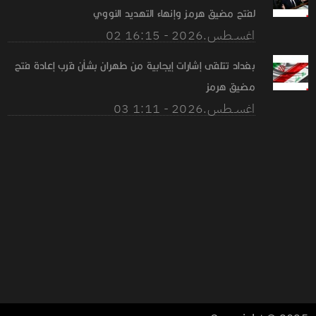
لفتح مضيق هرمز وإنهاء التهديد النووي
02 اغســطس.2026 - 16:15
بغداد تتلقى إشارات إيجابية من طهران بشأن قرب إعادة فتح
مضيق هرمز
03 اغســطس.2026 - 1:11