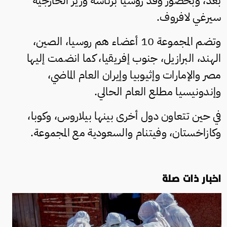
بعد، وبحضور وفد روسيا برئاسة وزير الخارجية
سيرغي لافروف.
وتضم المجموعة 10 أعضاء هم روسيا، الصين،
الهند، البرازيل، جنوب إفريقيا، كما انضمت إليها
مصر والإمارات وإثيوبيا وإيران العام الماضي،
وإندونيسيا مطلع العام الحالي.
في حين تتعاون دول أخرى بينها بيلاروس، وكوبا،
وكازاخستان، وفيتنام والسعودية مع المجموعة.
اخبار ذات صلة