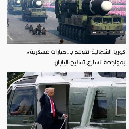
كوريا الشمالية تتوعد بـ«خيارات عسكرية»
بمواجهة تسارع تسليح اليابان