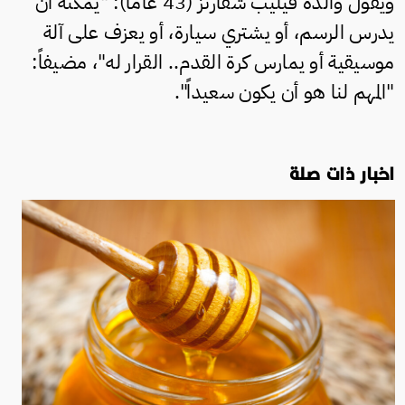
ويقول والده فيليب شفارتز (43 عاماً): "يمكنه أن
يدرس الرسم، أو يشتري سيارة، أو يعزف على آلة
موسيقية أو يمارس كرة القدم.. القرار له"، مضيفاً:
"المهم لنا هو أن يكون سعيداً".
اخبار ذات صلة