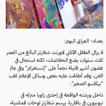
بغداد- العراق اليوم:
لا يزال الطفل الألماني لاورنت شفارتز البالغ من العمر
ثلاث سنوات يضع الحفاضات، لكنه استحال في
غضون أشهر قليلة نجماً على "إنستغرام" وفي عالم
الفن، وقد أطلقت عليه بعض وسائل الإعلام لقب
"بيكاسو الصغير".
داخل ورشته الواقعة في إحدى زاويا منزله في
نيوبيورن في بافاريا، يرسم شفارتز لوحات قماشية،