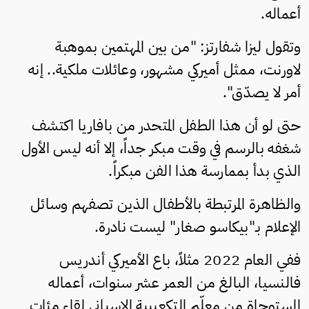
أعماله.
وتقول ليزا شفارتز: "من بين المهتمين بموهبة
لاورنت، ممثل أميركي مشهور، وعائلات ملكية.. إنه
أمر لا يصدّق".
حتى لو أن هذا الطفل المتحدر من بافاريا اكتشف
شغفه بالرسم في وقت مبكر جداً، إلا أنه ليس الأول
الذي بدأ بممارسة هذا الفن مبكراً.
والظاهرة المرتبطة بالأطفال الذين تصفهم وسائل
الإعلام بـ"بيكاسو صغار" ليست نادرة.
ففي العام 2022 مثلاً، باع الأميركي أندريس
فالنسيا، البالغ من العمر عشر سنوات، أعماله
المستوحاة من معلّم التكعيبية الإسباني لقاء مئات