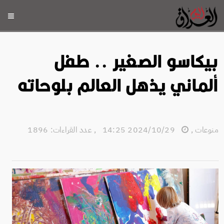
بيكاسو الصغير .. طفل
ألماني يذهل العالم بلوحاته
منوعات
,
2024/10/29 14:25
,
عدد القراءات: 1896