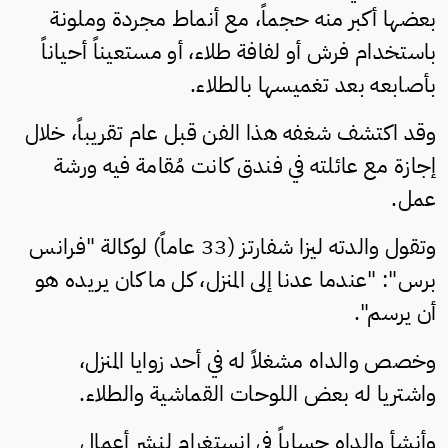
بعضها أكبر منه حجماً، مع أنماط مجردة وملونة
باستخدام فرش أو لفافة طلاء، أو مستعيناً أحياناً
بأصابعه بعد تغميسها بالطلاء.
وقد اكتشف شغفه هذا الفن قبل عام تقريباً، خلال
إجازة مع عائلته في فندق كانت مُقامة فيه ورشة
عمل.
وتقول والدته ليزا شفارتز (33 عاماً) لوكالة "فرانس
برس": "عندما عدنا إلى المنزل، كل ما كان يريده هو
أن يرسم".
وخصص والداه مشغلاً له في أحد زوايا المنزل،
واشتريا له بعض اللوحات القماشية والطلاء.
وأنشأ والداه حساباً في إنستغرام لنشر أعمال