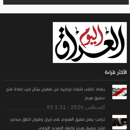
الأكثر قراءة
بغداد تتلقى إشارات إيجابية من طهران بشأن قرب إعادة فتح
مضيق هرمز
03 اغســطس.2026 - 1:11
ترامب يعلن تعليق الهجوم على إيران وقبول اتفاق مبدئي
لفتح مضيق هرمز وإنهاء التهديد النووي