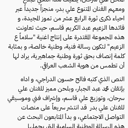
ومعهم الفنان المتنوع علي بدر، منجزاً جديداً عبر
احياء ذكرى ثورة الرابع عشر من تموز المجيدة، و
قائدها الزعيم عبد الكريم قاسم، حيث تعاونت
هذه المجموعة المقتدرة على إنتاج اغنية "سلاماً ع
الزعيم" لتكون رسالة فنية، وطنية خالصة، و بمثابة
كلمة إنصاف بحق ثورة وطنية جماهيرية، يراد لها
أن تطمس من هوية الشعب العراقي.
النص الذي كتبه فالح حسون الدراجي، و اداه
بإتقان محمد عبد الجبار، وبلحن مميز للفنان علي
سرحان، وتوزيع علي قاسم، وإشراف فني وموسيقي
للفنان علي بدر قد انتشر سريعاً على منصات
التواصل الاجتماعي، و بدأ المتابعون البحث عن
هذه الرسالة الوطنية السامية التي يحملها