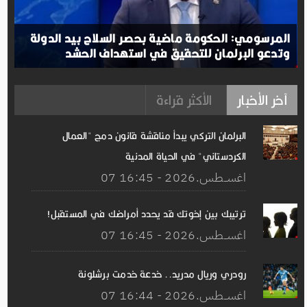
المرسومي: الحكومة ماضية بحصر السلاح بيد الدولة
وتدعو البرلمان للتحقيق في استهداف الحشد
آخر الأخبار
الأكثر قراءة
البرلمان التركي يبدأ مناقشة قانون دمج "العمال
الكردستاني" في الحياة المدنية
07 اغســطس.2026 - 16:45
ترتيبك بين إخوتك قد يحدد أمراضك في المستقبل!
07 اغســطس.2026 - 16:45
رودري وريال مدريد.. خدعة خدمت برشلونة
07 اغســطس.2026 - 16:44