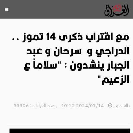
مع اقتراب ذكرى 14 تموز ..
الدراجي و سرحان و عبد
الجبار ينشدون : "سلاماً ع
الزعيم"
بالفيديو
,
2024/07/14 10:12
,
عدد القراءات: 33306