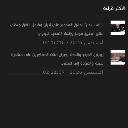
الأكثر قراءة
ترامب يعلن تعليق الهجوم على إيران وقبول اتفاق مبدئي
لفتح مضيق هرمز وإنهاء التهديد النووي
02 اغســطس.2026 - 16:15
رويترز: الجوع والعداء يجبران مئات المهاجرين على مغادرة
سبتة والعودة إلى المغرب
02 اغســطس.2026 - 21:57