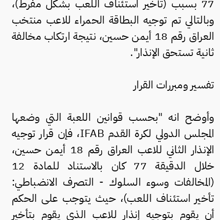
77 بسبب (تأخير استئناف اللعب بشكل مفرط)،
وبالتالي تم توجيه البطاقة الحمراء للاعب منتخب
العراق رقم 18 أيمن حسين، نتيجة ارتكاب مخالفة
ثانية تستحق الإنذار".
تفسير ومبررات القرار
وأوضح انه "بحسب قوانين اللعبة التي وضعها
المجلس الدولي لكرة القدم IFAB، فإن قرار توجيه
الإنذار الثاني للاعب العراق رقم 18 أيمن حسين،
خلال الدقيقة 77 كان بالاستناد للمادة 12
(المخالفات وسوء السلوك - التصرف الانضباطي:
تأخير استئناف اللعب)، حيث يتوجب على الحكم
أن يقوم بتوجيه إنذار للاعب الذي يقوم بتأخير