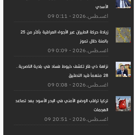
الأسدي
09 اغســطس.2026 - 0:11
زيادة حركة الطيران عبر الأجواء العراقية بأكثر من 25
بالمئة خلال تموز
09 اغســطس.2026 - 0:09
نزاهة ذي قار تكشف خيوط فساد في بلدية الناصرية..
28 متهماً قيد التحقيق
09 اغســطس.2026 - 0:08
تركيا تراقب الوضع الأمني ​​في البحر الأسود بعد تصاعد
الهجمات
09 اغســطس.2026 - 20:51