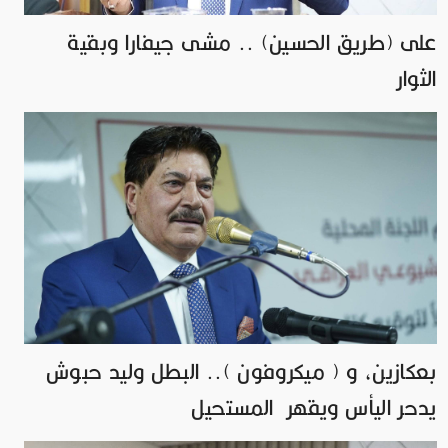
على (طريق الحسين) .. مشى جيفارا وبقية
الثوار
بعكازين، و ( ميكروفون ).. البطل وليد حبوش
يدحر اليأس ويقهر المستحيل