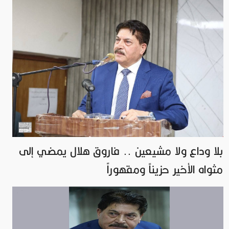
بلا وداع ولا مشيعين .. فاروق هلال يمضي إلى
مثواه الأخير حزيناً ومقهوراً