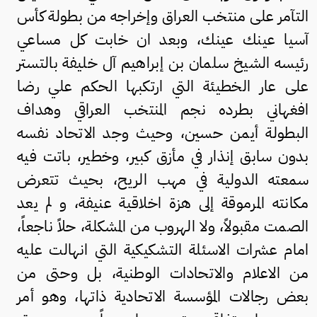
التآمر على منتخب العراق وإخراجه من بطولة كأس
آسيا عينك عينك، وبعد ان خابت كل مساعي
رئيسه الشيخ سلمان بن إبراهيم آل خليفة بالتستر
على عار الخطيئة التي ارتكبها الحكم علي رضا
افغهاني بطرده نجم المنتخب العراقي وهداف
البطولة أيمن حسين، وحيث وجد الاتحاد نفسه
بدون سابق إنذار في مأزق كبير، وخطير، باتت فيه
سمعته الدولية في مهب الريح، بحيث تتعرض
مكانته المرموقة إلى هزة اخلاقية عنيفة، و لم يعد
الصمت مقبولاً، ولا الهروب من المشكلة، حلاً ناجعاً،
امام عشرات الاسئلة التشكيكية التي انهالت عليه
من الاعلام والاتحادات الوطنية، بل وحتى من
بعض رجالات المؤسسة الاتحادية ذاتها، وهو أمر