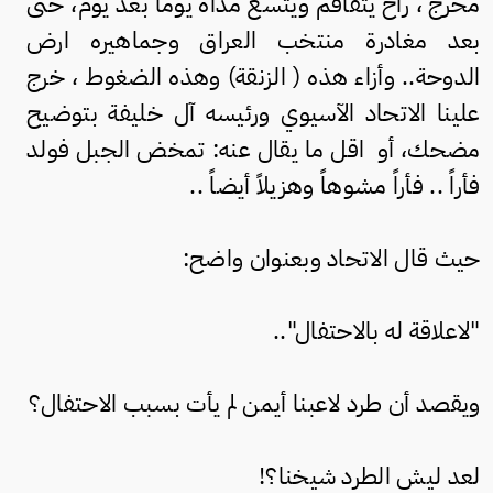
محرج ، راح يتفاقم ويتسع مداه يوماً بعد يوم، حتى
بعد مغادرة منتخب العراق وجماهيره ارض
الدوحة.. وأزاء هذه ( الزنقة) وهذه الضغوط ، خرج
علينا الاتحاد الآسيوي ورئيسه آل خليفة بتوضيح
مضحك، أو اقل ما يقال عنه: تمخض الجبل فولد
فأراً .. فأراً مشوهاً وهزيلاً أيضاً ..
حيث قال الاتحاد وبعنوان واضح:
"لاعلاقة له بالاحتفال"..
ويقصد أن طرد لاعبنا أيمن لم يأت بسبب الاحتفال؟
لعد ليش الطرد شيخنا؟!