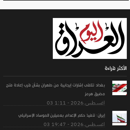
الأكثر قراءة
بغداد تتلقى إشارات إيجابية من طهران بشأن قرب إعادة فتح
مضيق هرمز
03 اغســطس.2026 - 1:11
إيران: تنفيذ حكم الإعدام بعميلين للموساد الإسرائيلي
03 اغســطس.2026 - 19:47