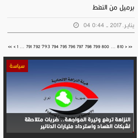
برميل من النفط
04 ينايـر.2017 - 0:44
793
<<
<
1
...
791
792
794
795
796
797
798
799
800
...
810
>
>>
سياسة
النزاهة ترفع وتيرة المواجهة.. ضربات متلاحقة
لشبكات الفساد واسترداد مليارات الدنانير