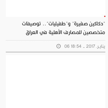
"دكاكين صغيرة" و"طفيليات".. توصيفات
متخصصين للمصارف الأهلية في العراق
06 ينايـر.2017 - 18:54