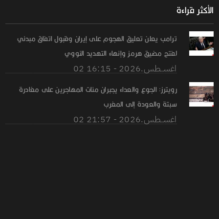
الأكثر قراءة
ترامب يعلن تعليق الهجوم على إيران وقبول اتفاق مبدئي
لفتح مضيق هرمز وإنهاء التهديد النووي
02 اغســطس.2026 - 16:15
رويترز: الجوع والعداء يجبران مئات المهاجرين على مغادرة
سبتة والعودة إلى المغرب
02 اغســطس.2026 - 21:57