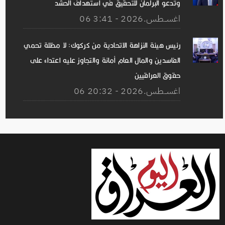
وتدعو البرلمان للتحقيق في استهداف الحشد
06 اغســطس.2026 - 3:41
رئيس هيئة النزاهة الاتحادية من كركوك: لا مظلة تحمي
الفاسدين والمال العام أمانة والتجاوز عليه اعتداء على
حقوق العراقيين
06 اغســطس.2026 - 20:32