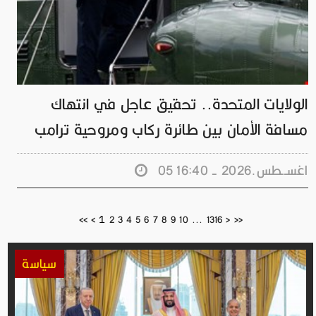
الولايات المتحدة.. تحقيق عاجل في انتهاك
مسافة الأمان بين طائرة ركاب ومروحية ترامب
05 اغســطس.2026 - 16:40
1
<<
<
2
3
4
5
6
7
8
9
10
...
1316
>
>>
سياسة