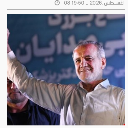
08 اغســطس.2026 - 19:50