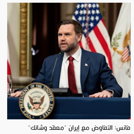
فانس: التفاوض مع إيران "معقد وشائك"