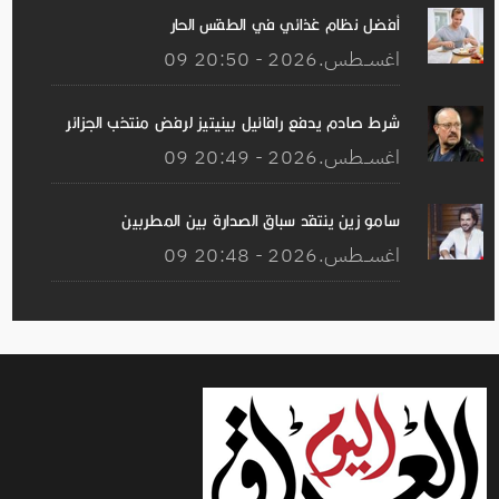
أفضل نظام غذائي في الطقس الحار
09 اغســطس.2026 - 20:50
شرط صادم يدفع رافائيل بينيتيز لرفض منتخب الجزائر
09 اغســطس.2026 - 20:49
سامو زين ينتقد سباق الصدارة بين المطربين
09 اغســطس.2026 - 20:48