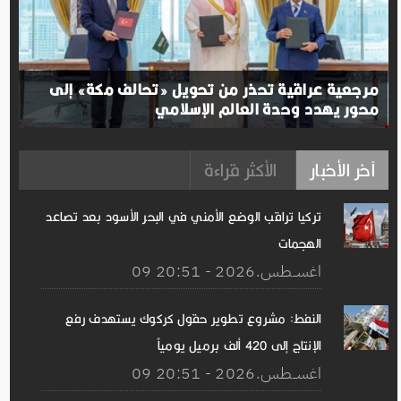
مرجعية عراقية تحذر من تحويل «تحالف مكة» إلى
محور يهدد وحدة العالم الإسلامي
آخر الأخبار
الأكثر قراءة
تركيا تراقب الوضع الأمني ​​في البحر الأسود بعد تصاعد
الهجمات
09 اغســطس.2026 - 20:51
النفط: مشروع تطوير حقول كركوك يستهدف رفع
الإنتاج إلى 420 ألف برميل يومياً
09 اغســطس.2026 - 20:51