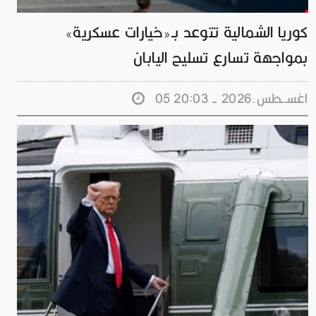
كوريا الشمالية تتوعد بـ«خيارات عسكرية»
بمواجهة تسارع تسليح اليابان
05 اغســطس.2026 - 20:03