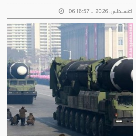
06 اغســطس.2026 - 16:57