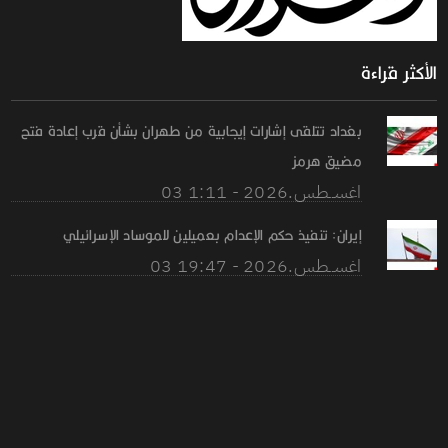
الأكثر قراءة
بغداد تتلقى إشارات إيجابية من طهران بشأن قرب إعادة فتح
مضيق هرمز
03 اغســطس.2026 - 1:11
إيران: تنفيذ حكم الإعدام بعميلين للموساد الإسرائيلي
03 اغســطس.2026 - 19:47