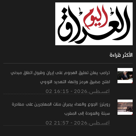
الأكثر قراءة
ترامب يعلن تعليق الهجوم على إيران وقبول اتفاق مبدئي
لفتح مضيق هرمز وإنهاء التهديد النووي
02 اغســطس.2026 - 16:15
رويترز: الجوع والعداء يجبران مئات المهاجرين على مغادرة
سبتة والعودة إلى المغرب
02 اغســطس.2026 - 21:57