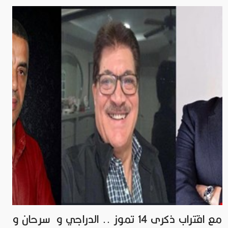
مع اقتراب ذكرى 14 تموز .. الدراجي و سرحان و