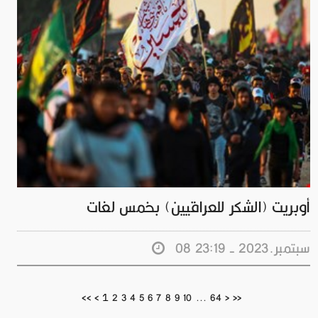
أوبريت (الشكر للعراقيين) بخمس لغات
08 سبتمبر.2023 - 23:19
1
<<
<
2
3
4
5
6
7
8
9
10
...
64
>
>>