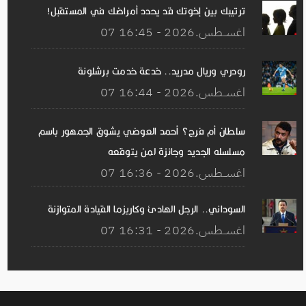
ترتيبك بين إخوتك قد يحدد أمراضك في المستقبل!
07 اغســطس.2026 - 16:45
رودري وريال مدريد.. خدعة خدمت برشلونة
07 اغســطس.2026 - 16:44
سلطان أم فرج؟ أحمد العوضي يشوق الجمهور باسم
مسلسله الجديد وجائزة لمن يتوقعه
07 اغســطس.2026 - 16:36
السوداني.. الرجل الهادئ وكاريزما القيادة المتوازنة
07 اغســطس.2026 - 16:31