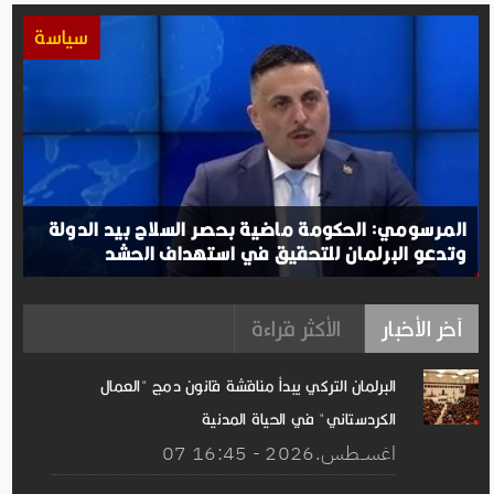
سياسة
المرسومي: الحكومة ماضية بحصر السلاح بيد الدولة
وتدعو البرلمان للتحقيق في استهداف الحشد
آخر الأخبار
الأكثر قراءة
البرلمان التركي يبدأ مناقشة قانون دمج "العمال
الكردستاني" في الحياة المدنية
07 اغســطس.2026 - 16:45