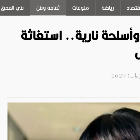
قتصاد
رياضة
منوعات
ثقافة وفن
في العمق
أسلحة نارية.. استغاثة
ت: 1629