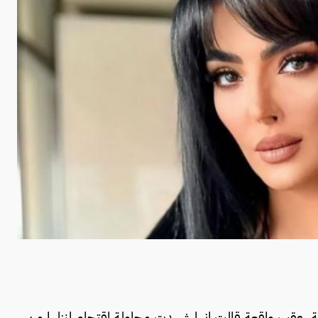
ية، عقب واقعة قالت إنها شهدت محاولة اقتحام لمنزلها من