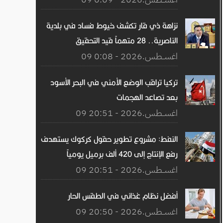
نزاهة ذي قار تكشف خيوط فساد في بلدية
الناصرية.. 28 متهماً قيد التحقيق
09 اغســطس.2026 - 0:08
تركيا تراقب الوضع الأمني ​​في البحر الأسود
بعد تصاعد الهجمات
09 اغســطس.2026 - 20:51
النفط: مشروع تطوير حقول كركوك يستهدف
رفع الإنتاج إلى 420 ألف برميل يومياً
09 اغســطس.2026 - 20:51
أفضل نظام غذائي في الطقس الحار
09 اغســطس.2026 - 20:50