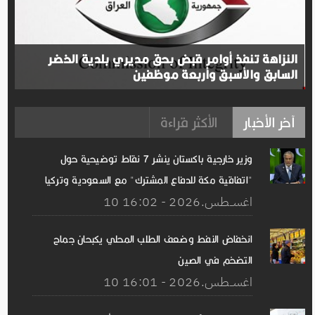
النزاهة تنفذ أوامر قبض بحق مديري بلدية الخضر
السابق والأسبق وأربعة موظفين
آخر الأخبار
الأكثر قراءة
وزير خارجية باكستان ينشر 7 نقاط توضيحية حول
"اتفاقية مكة للدفاع المشترك" مع السعودية وتركيا
10 اغســطس.2026 - 16:02
انخفاض النفط وضعف الطلب المحلي يكبحان جماح
التضخم في الصين
10 اغســطس.2026 - 16:01