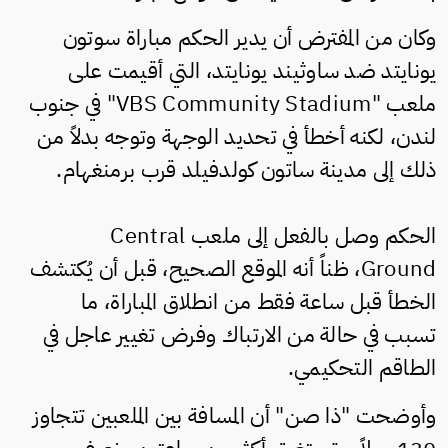
وكان من المفترض أن يدير الحكم مباراة سوتون
يونايتد ضد ساوثيند يونايتد، التي أقيمت على
ملعب "VBS Community Stadium" في جنوب
لندن، لكنه أخطأ في تحديد الوجهة وتوجه بدلاً من
ذلك إلى مدينة ساتون كولدفيلد قرب برمنغهام.
الحكم وصل بالفعل إلى ملعب Central
Ground، ظناً أنه الموقع الصحيح، قبل أن يُكتشف
الخطأ قبل ساعة فقط من انطلاق المباراة، ما
تسبب في حالة من الارتباك وفرض تغيير عاجل في
الطاقم التحكيمي.
وأوضحت "ذا صن" أن المسافة بين الملعبين تتجاوز