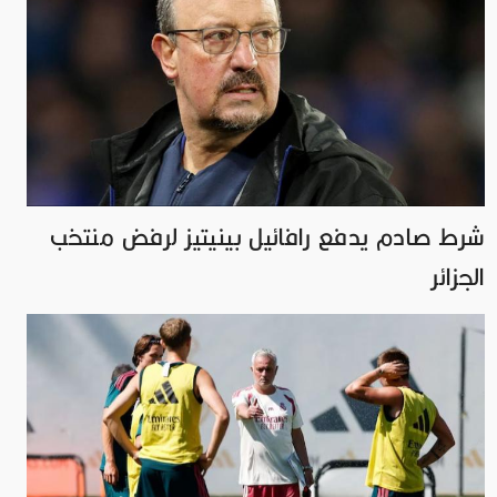
شرط صادم يدفع رافائيل بينيتيز لرفض منتخب
الجزائر