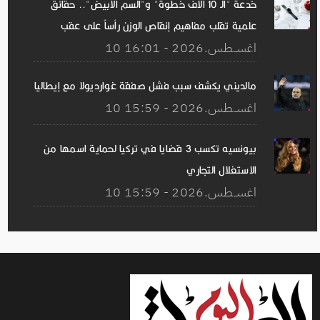
خدعة "الـ 10 آلاف خطوة" و"السم الأبيض".. حقائق
علمية تقلب مفاهيم إنقاص الوزن رأساً على عقب
10 اغســطس.2026 - 16:01
مالديني يكشف سبب فشل صفقة غوارديولا مع إيطاليا
10 اغســطس.2026 - 15:59
بيونسيه تكسب 3 قضايا في تركيا لحماية اسمها من
الاستغلال التجاري
10 اغســطس.2026 - 15:59