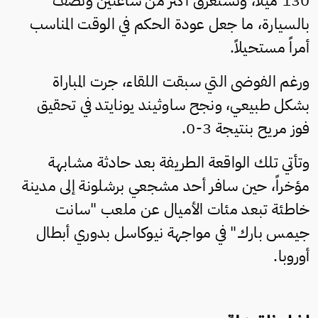
130 ميلاً، وتستغرق أكثر من ساعتين ونصف
بالسيارة، ما جعل عودة الحكم في الوقت المناسب
أمراً مستحيلاً.
ورغم الفوضى التي سبقت اللقاء، جرت المباراة
بشكل طبيعي، ونجح ساوثيند يونايتد في تحقيق
فوز مريح بنتيجة 3-0.
وتأتي تلك الواقعة الطريفة بعد حادثة مشابهة
مؤخراً، حين سافر أحد مشجعي برشلونة إلى مدينة
خاطئة تبعد مئات الأميال عن ملعب "سانت
جيمس بارك" في مواجهة نيوكاسل بدوري أبطال
أوروبا.