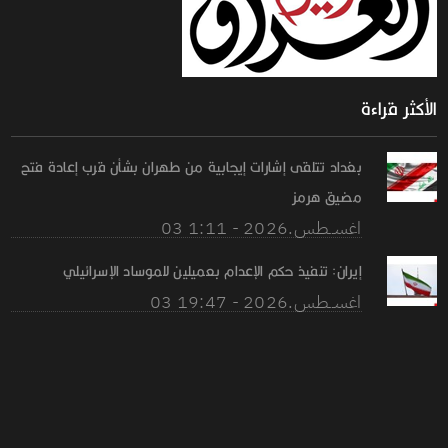
الأكثر قراءة
بغداد تتلقى إشارات إيجابية من طهران بشأن قرب إعادة فتح
مضيق هرمز
03 اغســطس.2026 - 1:11
إيران: تنفيذ حكم الإعدام بعميلين للموساد الإسرائيلي
03 اغســطس.2026 - 19:47