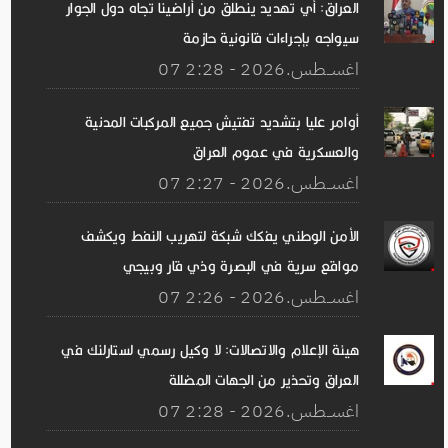
العراق: أي تهديد ينطلق من أراضينا تجاه دول الجوار
سيواجه بإجراءات قانونية حازمة
07 اغســطس.2026 - 2:28
أوامر عليا بتشديد تفتيش جميع المركبات المدنية
والعسكرية في عموم العراق
07 اغســطس.2026 - 2:27
الأمن الوطني يفكك شبكة لتهريب النفط ويكشف
مواقع سرية في البصرة وذي قار وبيجي
07 اغســطس.2026 - 2:26
هيئة الإعلام والاتصالات: لا وكيل رسمي لستارلنك في
العراق وتحذير من الجهات المضللة
07 اغســطس.2026 - 2:28