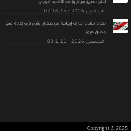
لفتح مضيق هرمز وإنهاء التهديد النووي
02 اغســطس.2026 - 16:15
بغداد تتلقى إشارات إيجابية من طهران بشأن قرب إعادة فتح
مضيق هرمز
03 اغســطس.2026 - 1:11
Copyright © 2025