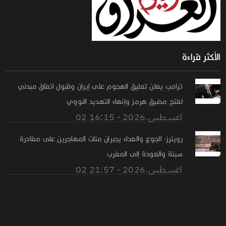
الأكثر قراءة
ترامب يعلن تعليق الهجوم على إيران وقبول اتفاق مبدئي
لفتح مضيق هرمز وإنهاء التهديد النووي
02 اغســطس.2026 - 16:15
رويترز: الجوع والعداء يجبران مئات المهاجرين على مغادرة
سبتة والعودة إلى المغرب
02 اغســطس.2026 - 21:57