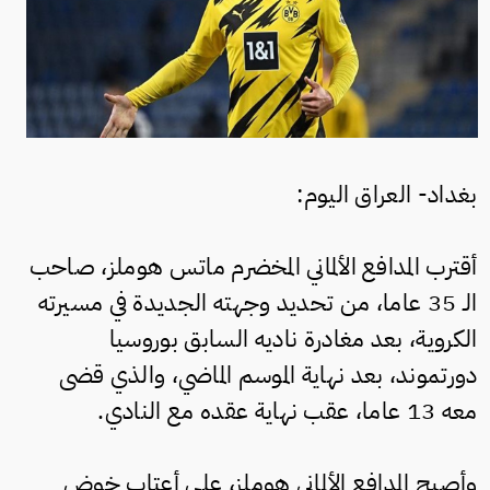
بغداد- العراق اليوم:
أقترب المدافع الألماني المخضرم ماتس هوملز، صاحب
الـ 35 عاما، من تحديد وجهته الجديدة في مسيرته
الكروية، بعد مغادرة ناديه السابق بوروسيا
دورتموند، بعد نهاية الموسم الماضي، والذي قضى
معه 13 عاما، عقب نهاية عقده مع النادي.
وأصبح المدافع الألماني هوملز، على أعتاب خوض