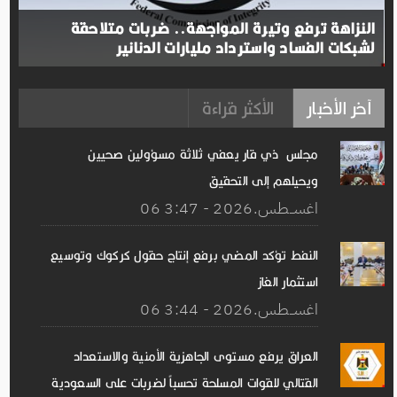
النزاهة ترفع وتيرة المواجهة.. ضربات متلاحقة
لشبكات الفساد واسترداد مليارات الدنانير
آخر الأخبار
الأكثر قراءة
مجلس ذي قار يعفي ثلاثة مسؤولين صحيين
ويحيلهم إلى التحقيق
06 اغســطس.2026 - 3:47
النفط تؤكد المضي برفع إنتاج حقول كركوك وتوسيع
استثمار الغاز
06 اغســطس.2026 - 3:44
العراق يرفع مستوى الجاهزية الأمنية والاستعداد
القتالي للقوات المسلحة تحسباً لضربات على السعودية