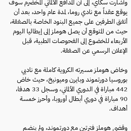
وأشارت سكاي، إلى أن المدافع الألماني المخضرم سوف
يوقع عقداً مع نادي روما، لمدة عام واحد، بعد أن
أتفق الطرفين على جميع البنود الخاصة بالصفقة،
حيث من المتوقع أن يصل هوملز إلى إيطاليا اليوم
الأربعاء للخضوع إلى الفحوصات الطبية، قبل
الإعلان الرسمي عن الصفقة.
وخاض هوملز مسيرته الكروية كاملة مع ناديي
بوروسيا دورتموند وبايرن وميونيخ، حيث خاض
442 مباراة في الدوري الألماني، وسجل 33 هدفا،
90 مباراة في دوري أبطال أوروبا، وأحرز خمسة
أهداف.
وقضى هوملز فترتين مع دورتموند، ولم ينضم