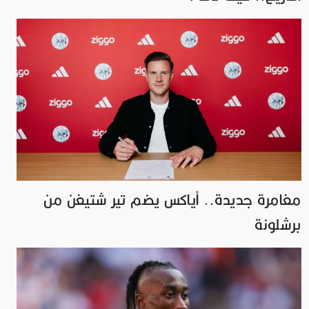
مغامرة جديدة.. أياكس يضم تير شتيغن من
برشلونة