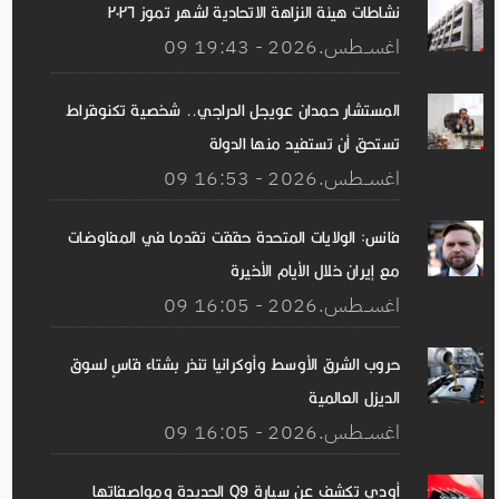
نشاطات هيئة النزاهة الاتحادية لشهر تموز ٢٠٢٦
09 اغســطس.2026 - 19:43
المستشار حمدان عويجل الدراجي.. شخصية تكنوقراط
تستحق أن تستفيد منها الدولة
09 اغســطس.2026 - 16:53
فانس: الولايات المتحدة حققت تقدما في المفاوضات
مع إيران خلال الأيام الأخيرة
09 اغســطس.2026 - 16:05
حروب الشرق الأوسط وأوكرانيا تنذر بشتاء قاسٍ لسوق
الديزل العالمية
09 اغســطس.2026 - 16:05
أودي تكشف عن سيارة Q9 الجديدة ومواصفاتها