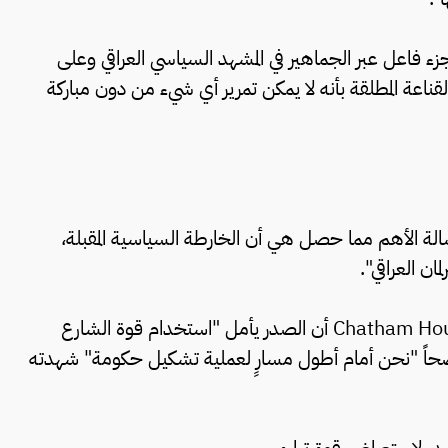
ء فاعل عبر الجماهير في المشهد السياسي العراقي وعلى
القناعة المطلقة بأنه لا يمكن تمرير أي شيء من دون مباركة
الة الأهم مما حصل هي أن الخارطة السياسية المقبلة،
ان العراقي".
بدوره، يشرح الباحث ريناد منصور من مركز أبحاث Chatham House أن الصدر يأمل "استخدام قوة الشارع
اً "نحن أمام أطول مسارٍ لعملية تشكيل حكومة" شهدته