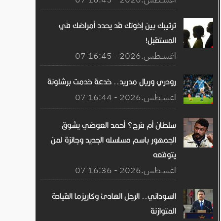
ترتيبك بين إخوتك قد يحدد أمراضك في
المستقبل!
07 اغســطس.2026 - 16:45
رودري وريال مدريد.. خدعة خدمت برشلونة
07 اغســطس.2026 - 16:44
سلطان أم فرج؟ أحمد العوضي يشوق
الجمهور باسم مسلسله الجديد وجائزة لمن
يتوقعه
07 اغســطس.2026 - 16:36
السوداني.. الرجل الهادئ وكاريزما القيادة
المتوازنة