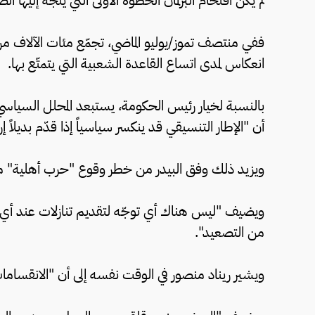
لم يكن اقتحام البرلمان الخطوة الأولى التي يتجه إليها ا
ففي منتصف تموز/يوليو الماضي، تجمّع مئات الآلاف من
انعكاس لمدى اتساع القاعدة الشعبية التي يتمتّع بها.
بالنسبة لخيار رئيس الحكومة، يستبعد المحلل السياسي
أن "الإطار التنسيقي قد ينكسر سياسياً إذا قدّم بديلاً إ
ويزيد ذلك وفق البيدر من خطر وقوع "حرب أهلية" 
ويضيف "ليس هناك أي توجّه لتقديم تنازلات عند أي
من التصعيد".
ويشير ريناد منصور في الوقت نفسه إلى أن "الانقسام