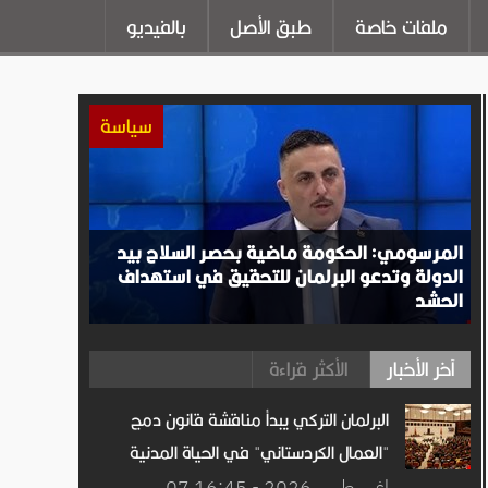
ملفات خاصة
طبق الأصل
بالفيديو
سياسة
المرسومي: الحكومة ماضية بحصر السلاح بيد
الدولة وتدعو البرلمان للتحقيق في استهداف
الحشد
آخر الأخبار
الأكثر قراءة
البرلمان التركي يبدأ مناقشة قانون دمج
"العمال الكردستاني" في الحياة المدنية
07 اغســطس.2026 - 16:45