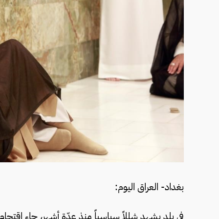
بغداد- العراق اليوم:
في بلد يشهد شللاً سياسياً منذ عدّة أشهر، جاء اقتحام 