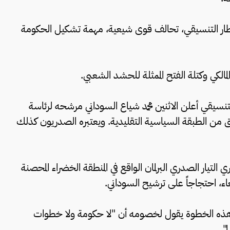
طار التنسيقي، تحالف قوى شيعية، مهمة تشكيل الحكومة
مالكي وكتلة الفتح الممثلة للحشد الشعبي.
 التنسيقي أعلن الاثنين محمد شياع السوداني مرشحه لرئاسة
ومحافظ سابق، يبلغ 52 عاماً، ومنبثق من الطبقة السياسية التقليدية. ويعتبره الصدريون كذلك
تيار الصدري البرلمان الواقع في المنطقة الخضراء المحصنة
ء، احتجاجاً على ترشيح السوداني.
في هذه الخطوة يقول لخصومه أن "لا حكومة ولا خطوات
".