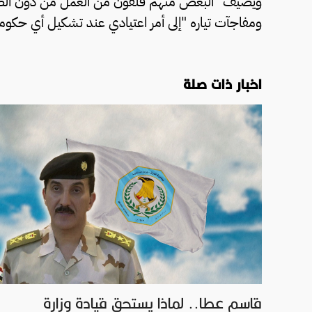
ويضيف "البعض منهم قلقون من العمل من دون الص
ومفاجآت تياره "إلى أمر اعتيادي عند تشكيل أي حكومة
اخبار ذات صلة
قاسم عطا.. لماذا يستحق قيادة وزارة