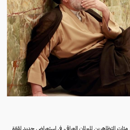
مئات المتظاهرين للبرلمان العراقي، في استعراض جديد لقوّة