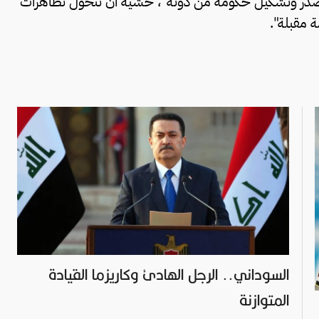
در وتشكيل حكومة من دونه"، خشيةً أن تتحول تظاهرات
 مقبلة".
السوداني.. الرجل الهادئ وكاريزما القيادة
المتوازنة