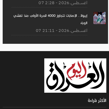
07 اغســطس.2026 - 2:28
إيبولا.. الإصابات تتجاوز 4000 للمرة الأولى منذ تفشي
الوباء
07 اغســطس.2026 - 21:11
الأكثر قراءة