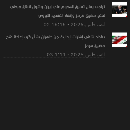
ترامب يعلن تعليق الهجوم على إيران وقبول اتفاق مبدئي
لفتح مضيق هرمز وإنهاء التهديد النووي
02 اغســطس.2026 - 16:15
بغداد تتلقى إشارات إيجابية من طهران بشأن قرب إعادة فتح
مضيق هرمز
03 اغســطس.2026 - 1:11