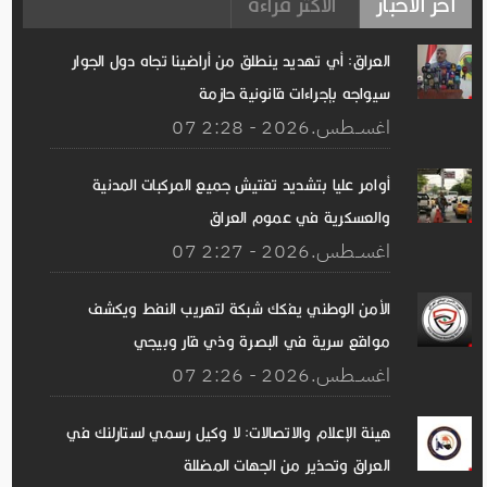
آخر الأخبار
الأكثر قراءة
العراق: أي تهديد ينطلق من أراضينا تجاه دول الجوار
سيواجه بإجراءات قانونية حازمة
07 اغســطس.2026 - 2:28
أوامر عليا بتشديد تفتيش جميع المركبات المدنية
والعسكرية في عموم العراق
07 اغســطس.2026 - 2:27
الأمن الوطني يفكك شبكة لتهريب النفط ويكشف
مواقع سرية في البصرة وذي قار وبيجي
07 اغســطس.2026 - 2:26
هيئة الإعلام والاتصالات: لا وكيل رسمي لستارلنك في
العراق وتحذير من الجهات المضللة