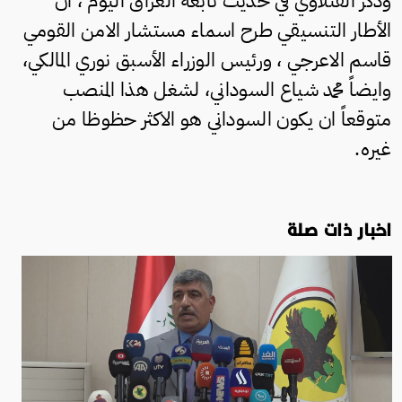
وذكر الفتلاوي في حديث تابعه العراق اليوم ، ان "
الأطار التنسيقي طرح اسماء مستشار الامن القومي
قاسم الاعرجي ، ورئيس الوزراء الأسبق نوري المالكي،
وايضاً محمد شياع السوداني، لشغل هذا المنصب
متوقعاً ان يكون السوداني هو الاكثر حظوظا من
غيره.
اخبار ذات صلة