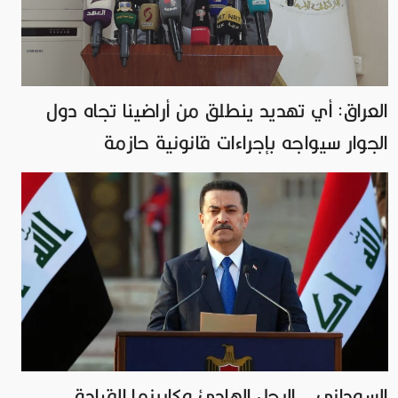
العراق: أي تهديد ينطلق من أراضينا تجاه دول
الجوار سيواجه بإجراءات قانونية حازمة
السوداني.. الرجل الهادئ وكاريزما القيادة