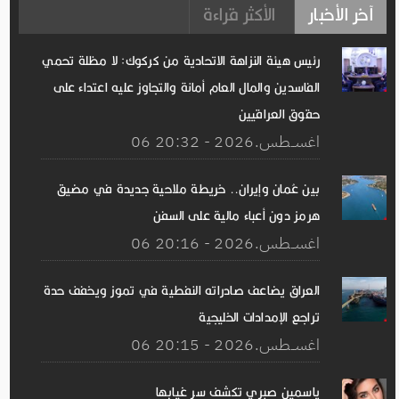
آخر الأخبار
الأكثر قراءة
رئيس هيئة النزاهة الاتحادية من كركوك: لا مظلة تحمي
الفاسدين والمال العام أمانة والتجاوز عليه اعتداء على
حقوق العراقيين
06 اغســطس.2026 - 20:32
بين عُمان وإيران.. خريطة ملاحية جديدة في مضيق
هرمز دون أعباء مالية على السفن
06 اغســطس.2026 - 20:16
العراق يضاعف صادراته النفطية في تموز ويخفف حدة
تراجع الإمدادات الخليجية
06 اغســطس.2026 - 20:15
ياسمين صبري تكشف سر غيابها