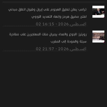
ترامب يعلن تعليق الهجوم على إيران وقبول اتفاق مبدئي
لفتح مضيق هرمز وإنهاء التهديد النووي
02 اغســطس.2026 - 16:15
رويترز: الجوع والعداء يجبران مئات المهاجرين على مغادرة
سبتة والعودة إلى المغرب
02 اغســطس.2026 - 21:57