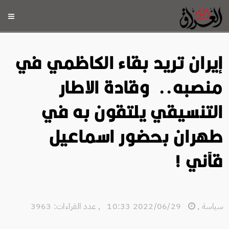
إيران تريد بقاء الكاظمي في
منصبه.. وقادة الاطار
التنسيقي يلتقون به في
طهران بحضور اسماعيل
قآني !
سياسة
,
2022/06/29 10:33
,
عدد القراءات: 3963