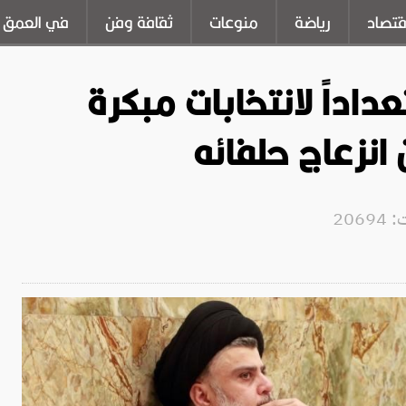
قتصاد
رياضة
منوعات
ثقافة وفن
في العمق
اداً لانتخابات مبكرة
نزعاج حلفائه
206