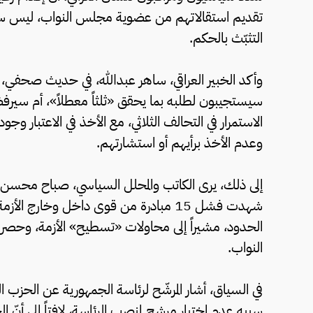
تقديم استقالاتهم من عضوية مجلس النواب، ليس سو
التثبّث بالحكم.
وأكد الخبير العراقي، ساهر عبدالله، في حديث صحفي، 
سيستجيبون لطلبه بما يحقق «ثلثاً معطلاً»، أم سيرفض
الاستمرار في التحالف الثلاثي، مع الأخذ في الاعتبار 
وعدم الأخذ برأيهم أو استشارتهم.
إلى ذلك، يرى الكاتب والمحلل السياسي، صباح محسن، أن
شهدت فشل 15 مبادرة من قوى داخل وخارج 
النواب.
في السياق، أشار المرشّح لرئاسة الجمهورية عن الحزب ال
سببه عدم اختيار مرشح لمنصب الرئاسة، لافتاً إلى أنّ