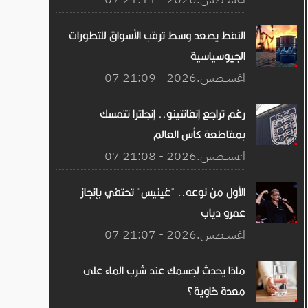
النفط يصعد وسط ترقب الأسواق للتطورات
الجيوسياسية
07 اغســطس.2026 - 21:09
رغم تراجع إنفانتينو.. إنجلترا تتمسك
بمقاطعة كأس العالم
07 اغســطس.2026 - 21:08
الأول من نوعه.. "غينيس" تحتفي بإنجاز
عمرو دياب
07 اغســطس.2026 - 21:07
ماذا يحدث لجسمك عند شرب الماء على
معدة خاوية؟