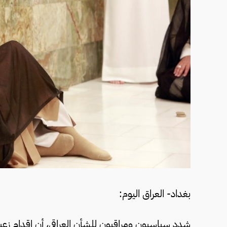
بغداد- العراق اليوم:
شدد سياسيون ومراقبون للشأن العراقي، أن إقدام زعي