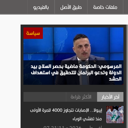
ملفات خاصة
طبق الأصل
بالفيديو
سياسة
المرسومي: الحكومة ماضية بحصر السلاح بيد
الدولة وتدعو البرلمان للتحقيق في استهداف
الحشد
آخر الأخبار
الأكثر قراءة
إيبولا.. الإصابات تتجاوز 4000 للمرة الأولى
منذ تفشي الوباء
07 اغســطس.2026 - 21:11