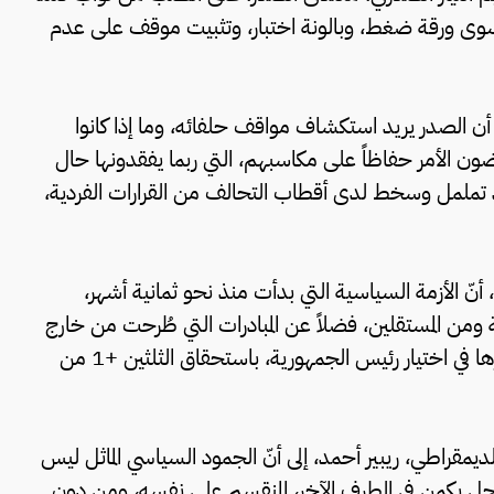
ى ورقة ضغط، وبالونة اختبار، وتثبيت موقف على عدم
أن الصدر يريد استكشاف مواقف حلفائه، وما إذا كانوا
ون الأمر حفاظاً على مكاسبهم، التي ربما يفقدونها حال
وجود تململ وسخط لدى أقطاب التحالف من القرارات الفردية،
ّ الأزمة السياسية التي بدأت منذ نحو ثمانية أشهر،
الأزمة ومن المستقلين، فضلاً عن المبادرات التي طُرحت من خارج
الحدود، مشيراً إلى محاولات «تسطيح» الأزمة، وحصرها في اختيار رئيس الجمهورية، باستحقاق الثلثين +1 من
ديمقراطي، ريبير أحمد، إلى أنّ الجمود السياسي الماثل ليس
 الحل يكمن في الطرف الآخر، المنقسم على نفسه، ومن دون