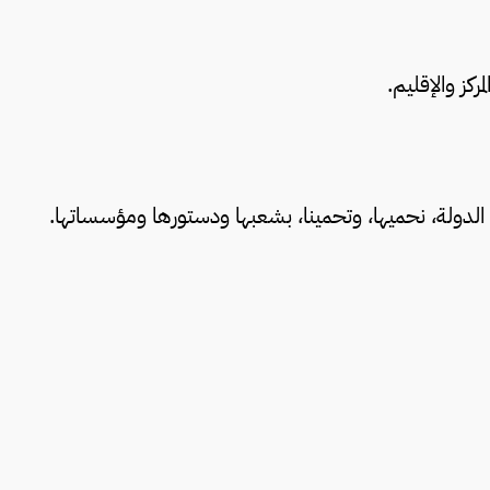
ركز والإقليم.
الدولة، نحميها، وتحمينا، بشعبها ودستورها ومؤسساتها.