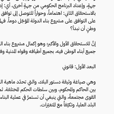
جهةٍ، وإعداد البرنامج الحكومي من جهةٍ أخرى، أي: إد
بالاستحقاق الثاني: اهتماماً، وحواراً للتوصل إلى تواف
على التوافق على مشروع بناء الدولة المؤجّل دوماً. ف
وطنٍ أن نبدأ؟
إنَّ للاستحقاق الأول والأكبر؛ وهو إكمال مشروع بناء
جميع أبناء الوطن فيه، بجميع أطيافه وقواه المدنية وفاع
البعد الأول: قانوني
وهي صياغة وثيقة دستور البلاد، والتي تحدّد ماهية ا
بين الحاكم والمحكوم، وبين سلطات الحكم المختلفة. ث
القوى مجتمعةً، والتي ينبغي أن تستمرَّ في عملية البناء و
البلد العليا، وتكيّفاً مع المتغيّرات.