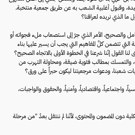
الرشيدة، وقبول أغلبية الشعب به عن طريق جمعية منتخبة.
ول ما الذي نريده لعراقنا؟
الكامل والصحيح، الأمر الذي جرّ إلى استصعاب ملء فجواته أو
 التي تتضمن كلَّ المفاهيم التي يجب أن يسير عليها بناء
نا القول إنّنا شرعنا في الخطوة الأولى بالاتجاه الصحيح؟
ت، والتمسك بمطالب فئوية ضيقة، ومحاولة التهرب من
ات شعبنا، ودعوات مرجعيتنا ليكون حبراً على ورق؟
اً، واجتماعياً، واقتصادياً، وأمنياً، والحقوق والواجبات،
ية دون المضمون والمحتوى، لأنّنا لم ننتقل بعدُ "من مرحلة