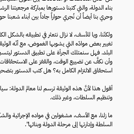
بناء الدولة، والتي كتبنا دستورها بمباركة مرجعيتنا 
وحري بنا أيضاً أن نُجري حواراً جاداً بين أبناء شعبنا ح
ولكنّنا، ويا للأسف، لا نزال نتعثر في تطبيقه بالشكل 
تغيير بعض موادّه التي يشوبها الغموض، مع أنّه الوثيقة
البلد. فهل سنمتلك الجرأة على تطبيق الدستور ليتسنى ل
وأن نكفَّ عن تضييع الوقت، والقفز على الاستحقاقا
استحقاق الالتزام الكامل به؟ هل كتب الدستور بتضحي
أقول هذا لأنَّ هذه الوثيقة ترسم لنا معالم الدولة: سياسي
وتنظيم السلطات، وغير ذلك.
ما زلنا، مع الأسف، مشغولين في مواده الإجرائية والشكل
السلطة وإدارتها إلى مرحلة الدولة وبنائها".