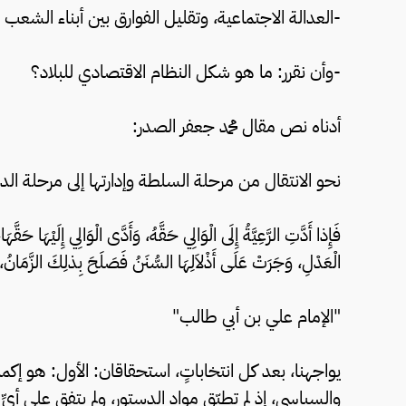
-العدالة الاجتماعية، وتقليل الفوارق بين أبناء الشعب ا
-وأن نقرر: ما هو شكل النظام الاقتصادي للبلاد؟
أدناه نص مقال محمد جعفر الصدر:
نحو الانتقال من مرحلة السلطة وإدارتها إلى مرحلة الدو
فَإِذا أَدَّتِ الرَّعِيَّةُ إِلَى الْوَالِي حَقَّهُ، وَأَدَّى الْوَالِي إِلَيْهَا حَق
الْعَدْلِ، وَجَرَتْ عَلَى أَذْلاَلِهَا السُّنَنُ فَصَلَحَ بِذلِكَ الزَّمَانُ، 
"الإمام علي بن أبي طالب"
يواجهنا، بعد كل انتخاباتٍ، استحقاقان: الأول: هو إكمال
والسياسي، إذ لم تطبّق مواد الدستور، ولم يتفق على أيِّ