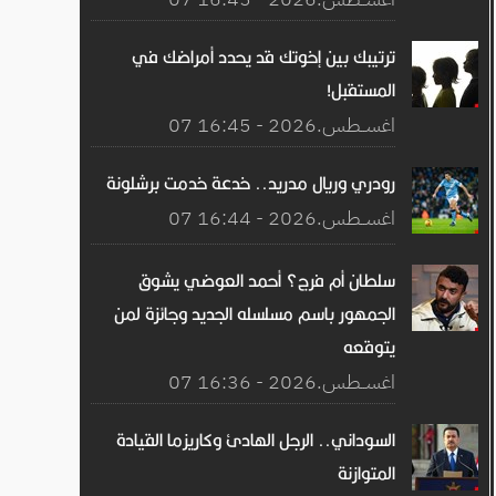
ترتيبك بين إخوتك قد يحدد أمراضك في
المستقبل!
07 اغســطس.2026 - 16:45
رودري وريال مدريد.. خدعة خدمت برشلونة
07 اغســطس.2026 - 16:44
سلطان أم فرج؟ أحمد العوضي يشوق
الجمهور باسم مسلسله الجديد وجائزة لمن
يتوقعه
07 اغســطس.2026 - 16:36
السوداني.. الرجل الهادئ وكاريزما القيادة
المتوازنة