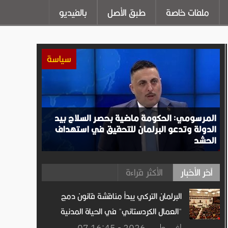
ملفات خاصة
طبق الأصل
بالفيديو
سياسة
المرسومي: الحكومة ماضية بحصر السلاح بيد
الدولة وتدعو البرلمان للتحقيق في استهداف
الحشد
آخر الأخبار
الأكثر قراءة
البرلمان التركي يبدأ مناقشة قانون دمج
"العمال الكردستاني" في الحياة المدنية
07 اغســطس.2026 - 16:45