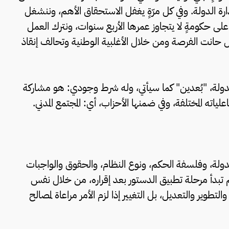
ارة الدولة. وفي كل مرّةٍ يغفل الاستحقاق الأهم، وننشغل
ق على حكومةٍ لا يتجاوز عمرها الأربع سنوات، ونترك العمل
هل حانت الفرصة ومن خلال الأغلبية الوطنية وتحالف إنقاذ
 الدولة، "بُعدين" كما سيأتي، وله شرط وجودي: هو مشاركة
لياته المختلفة، وفي ضمنها الأحزاب، أي: المجتمع المدني.
لدولة، وفلسفة الحكم، ونوع النظام، والحقوق والواجبات
م تبدأ مرحلة تطبيق الدستور بعد إقراره، من خلال نفس
التطوير والتعديل، بل التغيير إذا لزم الأمر مراعاة لمصالح