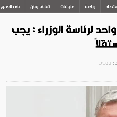
قتصاد
رياضة
منوعات
ثقافة وفن
في العمق
حد لرئاسة الوزراء : يجب
تقلاً
310