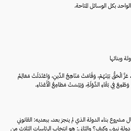
لواحد بكل الوسائل المتاحة.
لة وبنائها
َّهَا، عَزَّ الْحَقُّ بَيْنَهُمْ، وَقَامَتْ مَنَاهِجُ الدِّينِ، وَاعْتَدَلَتْ مَعَالِمُ
وَطُمِعَ فِي بَقَاءِ الدَّوْلَةِ، وَيَئِسَتْ مَطَامِعُ الْأَعْدَاءِ.
 مشروع بناء الدولة الذي لم ينجز بعد، ببعديه: القانوني
 دولةٍ نبني، وكيف؟ والثاني: هو انتخاب الرئاسات الثلاث من