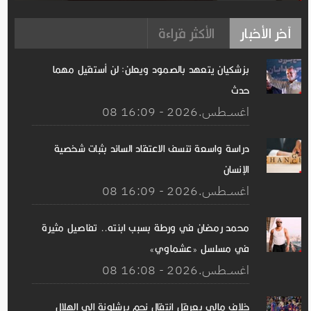
آخر الأخبار
الأكثر قراءة
بزشكيان يتعهد بالصمود ويعلن: لن أستقيل مهما
حدث
08 اغســطس.2026 - 16:09
دراسة واسعة تنسف الاعتقاد السائد بثبات شخصية
الإنسان
08 اغســطس.2026 - 16:09
محمد رمضان في ورطة بسبب ابنته.. تفاصيل مثيرة
في مسلسل «عشماوي»
08 اغســطس.2026 - 16:08
خلاف مالي يعرقل انتقال نجم برشلونة إلى الهلال