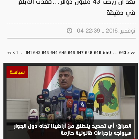
بعد أن ربحت 43 مليون دولار...فقدت المبلغ
في دقيقة
04 نوفمبر.2016 - 22:39
650
<<
<
1
...
641
642
643
644
645
646
647
648
649
...
663
>
>>
سياسة
العراق: أي تهديد ينطلق من أراضينا تجاه دول الجوار
سيواجه بإجراءات قانونية حازمة