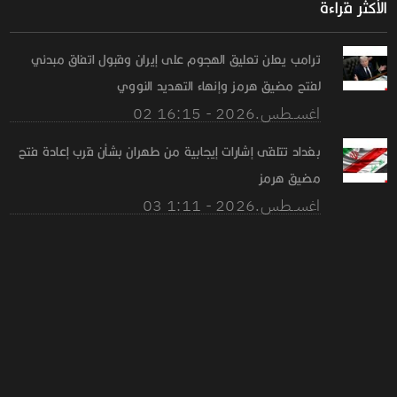
الأكثر قراءة
ترامب يعلن تعليق الهجوم على إيران وقبول اتفاق مبدئي
لفتح مضيق هرمز وإنهاء التهديد النووي
02 اغســطس.2026 - 16:15
بغداد تتلقى إشارات إيجابية من طهران بشأن قرب إعادة فتح
مضيق هرمز
03 اغســطس.2026 - 1:11