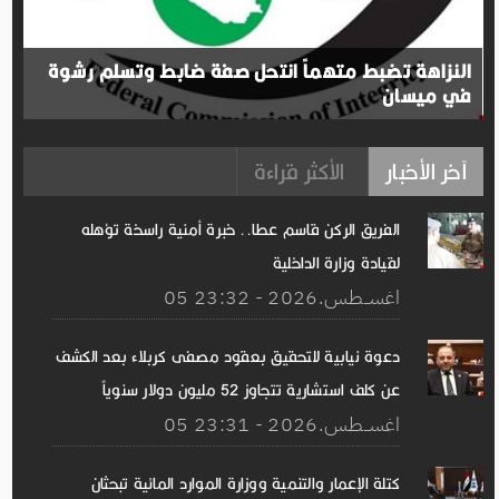
النزاهة تضبط متهماً انتحل صفة ضابط وتسلم رشوة
في ميسان
آخر الأخبار
الأكثر قراءة
الفريق الركن قاسم عطا.. خبرة أمنية راسخة تؤهله
لقيادة وزارة الداخلية
05 اغســطس.2026 - 23:32
دعوة نيابية للتحقيق بعقود مصفى كربلاء بعد الكشف
عن كلف استشارية تتجاوز 52 مليون دولار سنوياً
05 اغســطس.2026 - 23:31
كتلة الإعمار والتنمية ووزارة الموارد المائية تبحثان