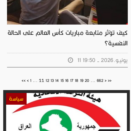
كيف تؤثر متابعة مباريات كأس العالم على الحالة
النفسية؟
11 يونيـو.2026 - 19:50
11
<<
<
1
...
12
13
14
15
16
17
18
19
20
...
662
>
>>
سياسة