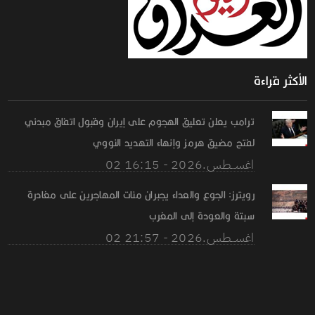
الأكثر قراءة
ترامب يعلن تعليق الهجوم على إيران وقبول اتفاق مبدئي
لفتح مضيق هرمز وإنهاء التهديد النووي
02 اغســطس.2026 - 16:15
رويترز: الجوع والعداء يجبران مئات المهاجرين على مغادرة
سبتة والعودة إلى المغرب
02 اغســطس.2026 - 21:57