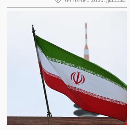
04 اغســطس.2026 - 16:49