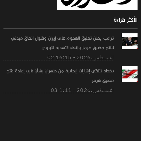
الأكثر قراءة
ترامب يعلن تعليق الهجوم على إيران وقبول اتفاق مبدئي
لفتح مضيق هرمز وإنهاء التهديد النووي
02 اغســطس.2026 - 16:15
بغداد تتلقى إشارات إيجابية من طهران بشأن قرب إعادة فتح
مضيق هرمز
03 اغســطس.2026 - 1:11