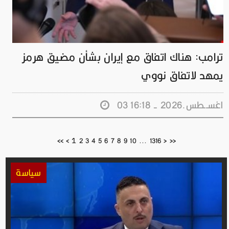
ترامب: هناك اتفاق مع إيران بشأن مضيق هرمز
يمهد لاتفاق نووي
03 اغســطس.2026 - 16:18
1
<<
<
2
3
4
5
6
7
8
9
10
...
1316
>
>>
سياسة