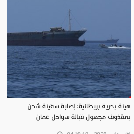
هيئة بحرية بريطانية: إصابة سفينة شحن
بمقذوف مجهول قبالة سواحل عمان