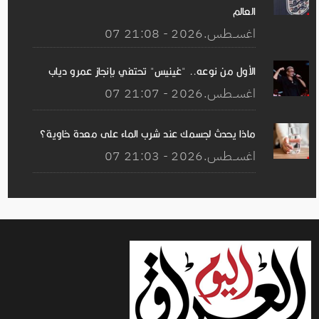
العالم
07 اغســطس.2026 - 21:08
الأول من نوعه.. "غينيس" تحتفي بإنجاز عمرو دياب
07 اغســطس.2026 - 21:07
ماذا يحدث لجسمك عند شرب الماء على معدة خاوية؟
07 اغســطس.2026 - 21:03