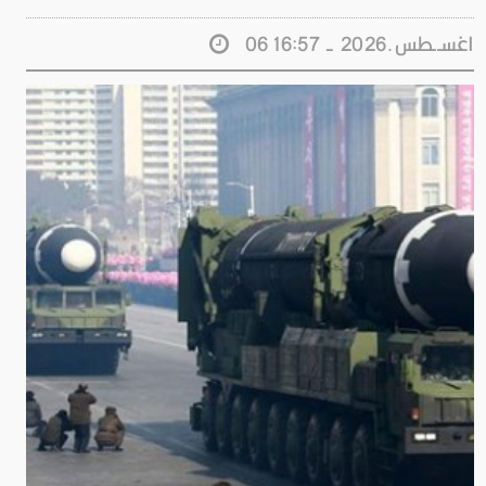
06 اغســطس.2026 - 16:57