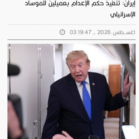
إيران: تنفيذ حكم الإعدام بعميلين للموساد
الإسرائيلي
03 اغســطس.2026 - 19:47