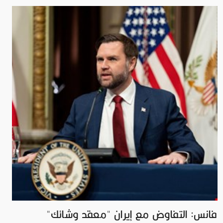
فانس: التفاوض مع إيران "معقد وشائك"