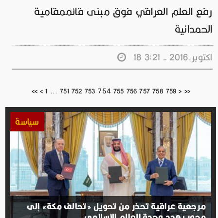
رفع العلم العراقي فوق مبنى قائممقامية
الحمدانية
18 اكتوبر.2016 - 3:21
754
<<
<
1
...
751
752
753
755
756
757
758
759
>
>>
سياسة
مرجعية عراقية تحذر من تحويل «تحالف مكة» إلى
محور يهدد وحدة العالم الإسلامي