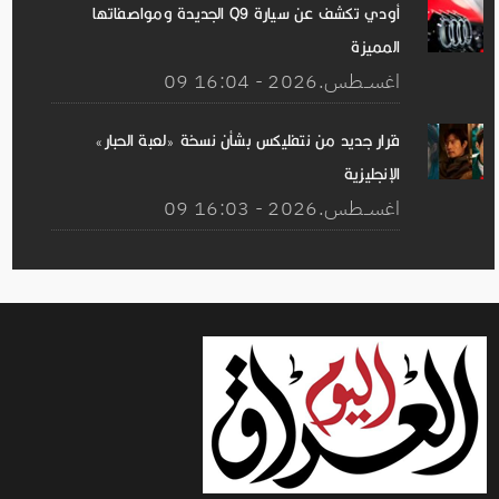
أودي تكشف عن سيارة Q9 الجديدة ومواصفاتها
المميزة
09 اغســطس.2026 - 16:04
قرار جديد من نتفليكس بشأن نسخة «لعبة الحبار»
الإنجليزية
09 اغســطس.2026 - 16:03