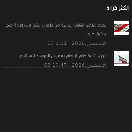
الأكثر قراءة
بغداد تتلقى إشارات إيجابية من طهران بشأن قرب إعادة فتح
مضيق هرمز
03 اغســطس.2026 - 1:11
إيران: تنفيذ حكم الإعدام بعميلين للموساد الإسرائيلي
03 اغســطس.2026 - 19:47