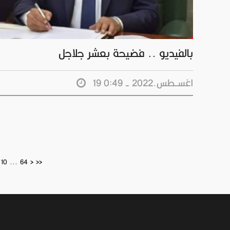
بالفيديو .. فضيحة بعشر جلاجل
19 اغســطس.2022 - 0:49
10
...
64
>
>>