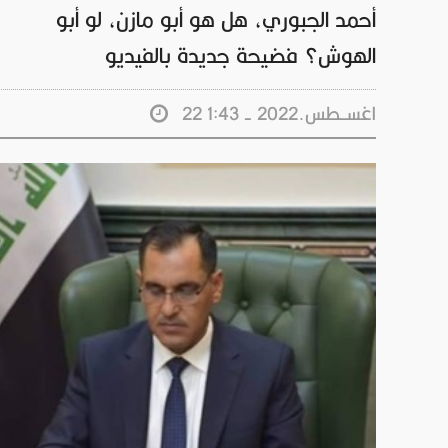
أحمد الجبوري، هل هو أبو مازن، لو أبو
الهوش؟ فضيحة جديدة بالفيديو
22 اغســطس.2022 - 1:43