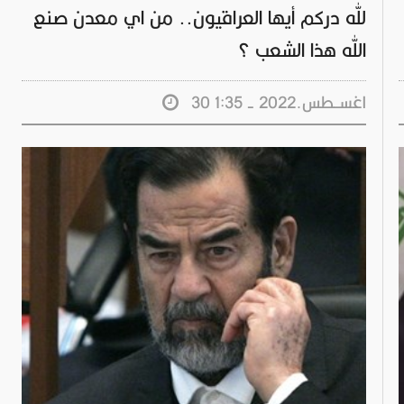
لله دركم أيها العراقيون.. من اي معدن صنع
الله هذا الشعب ؟
30 اغســطس.2022 - 1:35