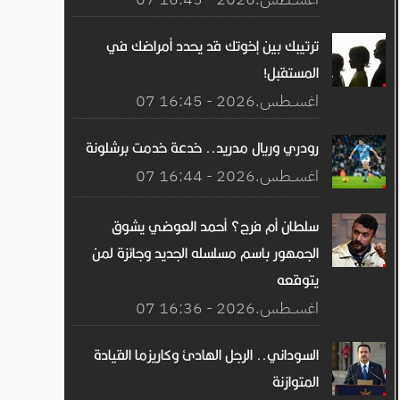
ترتيبك بين إخوتك قد يحدد أمراضك في
المستقبل!
07 اغســطس.2026 - 16:45
رودري وريال مدريد.. خدعة خدمت برشلونة
07 اغســطس.2026 - 16:44
سلطان أم فرج؟ أحمد العوضي يشوق
الجمهور باسم مسلسله الجديد وجائزة لمن
يتوقعه
07 اغســطس.2026 - 16:36
السوداني.. الرجل الهادئ وكاريزما القيادة
المتوازنة