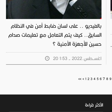
بالفيديو .. على لسان ضابط أمن في النظام
السابق.. كيف يتم التعامل مع تعليمات صدام
حسين للأجهزة الأمنية ؟
20 اغســطس.2022 - 1:53
7
<<
<
1
2
3
4
5
6
8
9
الأكثر قراءة