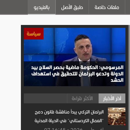
ملفات خاصة
طبق الأصل
بالفيديو
سياسة
المرسومي: الحكومة ماضية بحصر السلاح بيد
الدولة وتدعو البرلمان للتحقيق في استهداف
الحشد
آخر الأخبار
الأكثر قراءة
البرلمان التركي يبدأ مناقشة قانون دمج
"العمال الكردستاني" في الحياة المدنية
07 اغســطس.2026 - 16:45