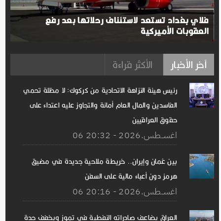
فلاي بغداد تستعد لاستئناف رحلاتها بعد رفع
العقوبات الأميركية
آخر الأخبار
الأكثر قراءة
رئيس هيئة النزاهة الاتحادية من كركوك: لا مظلة تحمي
الفاسدين والمال العام أمانة والتجاوز عليه اعتداء على
حقوق العراقيين
06 اغســطس.2026 - 20:32
بين عُمان وإيران.. خريطة ملاحية جديدة في مضيق
هرمز دون أعباء مالية على السفن
06 اغســطس.2026 - 20:16
العراق يضاعف صادراته النفطية في تموز ويخفف حدة