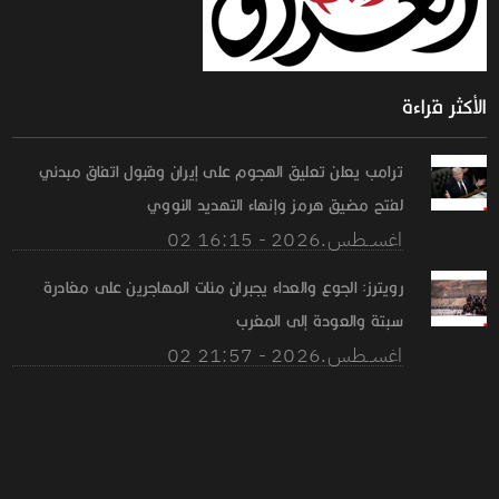
الأكثر قراءة
ترامب يعلن تعليق الهجوم على إيران وقبول اتفاق مبدئي
لفتح مضيق هرمز وإنهاء التهديد النووي
02 اغســطس.2026 - 16:15
رويترز: الجوع والعداء يجبران مئات المهاجرين على مغادرة
سبتة والعودة إلى المغرب
02 اغســطس.2026 - 21:57