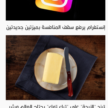
إنستغرام يرفع سقف المنافسة بميزتين جديدتين
ترند "الزبدة" على "تيك توك" يجتاح العالم ويثير