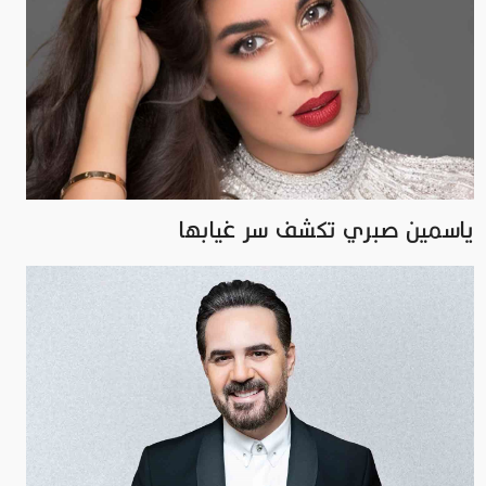
ياسمين صبري تكشف سر غيابها