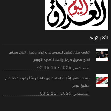
الأكثر قراءة
ترامب يعلن تعليق الهجوم على إيران وقبول اتفاق مبدئي
لفتح مضيق هرمز وإنهاء التهديد النووي
02 اغســطس.2026 - 16:15
بغداد تتلقى إشارات إيجابية من طهران بشأن قرب إعادة فتح
مضيق هرمز
03 اغســطس.2026 - 1:11