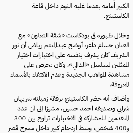
الكبير أمامه بعدما غلبه النوم داخل قاعة
الكاستينج.
وخلال ظهوره في بودكاست «شقة التعاون» مع
الفنان حسام داغر، أوضح عبدالمنعم رياض أن نور
الشريف كان يشرف بنفسه على اختبارات اختيار
الممثلين لمسلسل «الدالي»، وكان يحرص على
مشاهدة المواهب الجديدة وعدم الاكتفاء بالأسماء
المعروفة.
وأضاف أنه حضر الكاستينج برفقة زميلته شريهان
شرابي وصديقه أحمد حسين، مشيرًا إلى أن عدد
المتقدمين للمشاركة في الاختبارات تراوح بين 300
و400 شخص، وسط ازدحام كبير داخل مسرح قصر