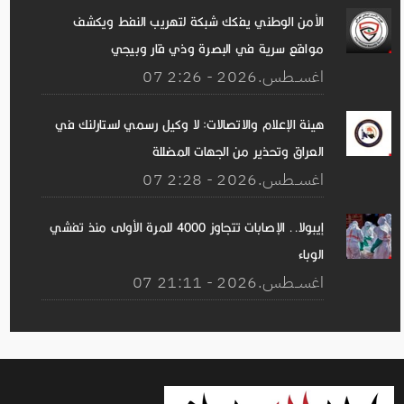
الأمن الوطني يفكك شبكة لتهريب النفط ويكشف
مواقع سرية في البصرة وذي قار وبيجي
07 اغســطس.2026 - 2:26
هيئة الإعلام والاتصالات: لا وكيل رسمي لستارلنك في
العراق وتحذير من الجهات المضللة
07 اغســطس.2026 - 2:28
إيبولا.. الإصابات تتجاوز 4000 للمرة الأولى منذ تفشي
الوباء
07 اغســطس.2026 - 21:11