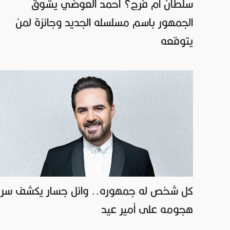
سلطان أم فرج؟ أحمد العوضي يشوق
الجمهور باسم مسلسله الجديد وجائزة لمن
يتوقعه
كل شخص له جمهوره.. وائل جسار يكشف سر
هجومه على أمير عيد