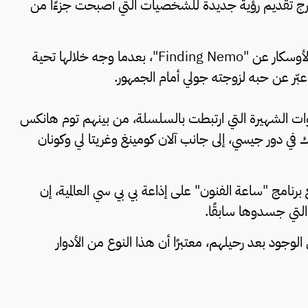
لمخرج تقديم رؤية جديدة للشخصيات التي أصبحت جزءًا من
وانتشرت على نطاق واسع كلمته خلال تسلمه جائزة الأوسكار عن "Finding Nemo"، بعدما وجه خلالها تحية
ا عبّر عن حبه لزوجته جولي أمام الجمهور.
ت الشهيرة التي ارتبطت بالسلسلة، من بينهم توم هانكس
اك في دور جيسي، إلى جانب آلان كومينغ وغريتا لي وكونان
مر 60 عامًا، في مقابلة مع برنامج "ساعة الفنون" على إذاعة بي بي سي العالمية، إن
لتي جسدوها سابقًا.
جود بعد رحيلهم، معتبرًا أن هذا النوع من الأدوار