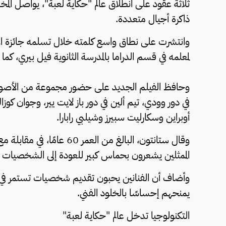
ثلاثة عقود على انطلاق عالم "حكاية لعبة"، يواصل ا
ذاكرة أجيال متعددة.
لمعلمه في قسم الدراما بالمدرسة الثانوية فيل بيري، كم
وحافظ الفيلم الجديد على حضور مجموعة من الأصوا
في دور وودي، تيم ألين في دور باز لايت يير، وجوان كوز
أوبراين وسكارليت سبيرز وشيلبي رابارا.
وقال ستانتون، البالغ من الع
الممثلين يشعرون بحماس كبير للعودة إلى الشخصيات ا
وأضاف أن الفنانين يحبون تقديم شخصيات تستمر في الو
يمنحهم إحساسًا بالخلود الفني.
التكنولوجيا تدخل عالم "حكاية لعبة"