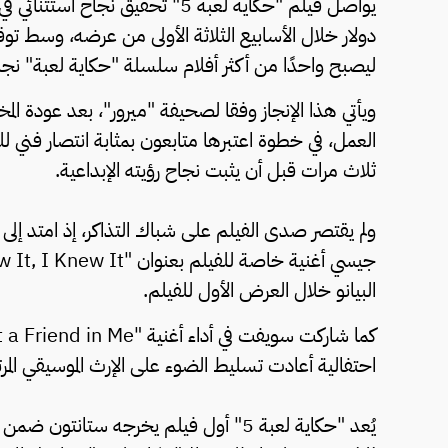
ليصبح واحدًا من أكثر أفلام سلسلة "حكاية لعبة" نجاح
ويأتي هذا الإنجاز وفقا لصحيفة "ميرور"، بعد عودة المخر
ثلاث مرات قبل أن يثبت نجاح رؤيته الإبداعية.
ولم يقتصر صدى الفيلم على شباك التذاكر، إذ امتد إ
البيانو خلال العرض الأول للفيلم.
احتفالية أعادت تسليط الضوء على الإرث الموسيقي المر
يُعد "حكاية لعبة 5" أول فيلم يخرجه ستان