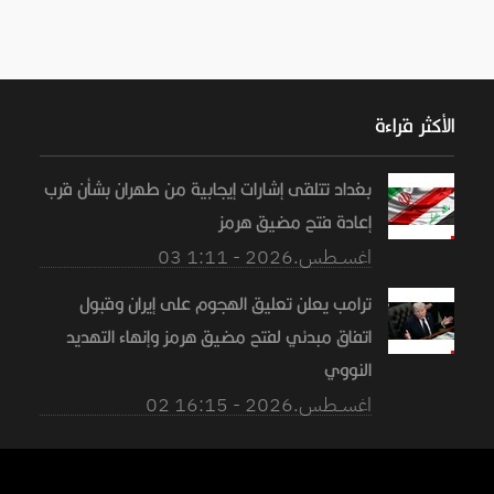
الأكثر قراءة
بغداد تتلقى إشارات إيجابية من طهران بشأن قرب
إعادة فتح مضيق هرمز
03 اغســطس.2026 - 1:11
ترامب يعلن تعليق الهجوم على إيران وقبول
اتفاق مبدئي لفتح مضيق هرمز وإنهاء التهديد
النووي
02 اغســطس.2026 - 16:15