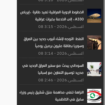
الخطوط الجوية العراقية تعيد طائرة «إيرباص
A330» إلى الخدمة بخبرات عراقية
08 اغســطس.2026 - 3:15
النفط: التوجه لإنشاء أنبوب جديد بين العراق
وسوريا بطاقة مليون برميل يومياً
08 اغســطس.2026 - 3:14
السوداني يبحث مع سفير العراق الجديد في
مدريد توسيع التعاون مع إسبانيا
08 اغســطس.2026 - 2:46
النزاهة تنفي مداهمة منزل شقيق رئيس وزراء
سابق في الكاظمية