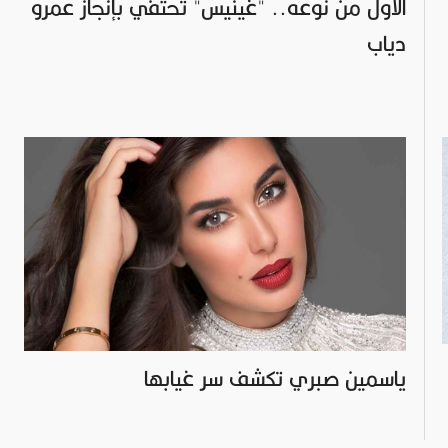
الأول من نوعه.. "غينيس" تحتفي بإنجاز عمرو
دياب
ياسمين صبري تكشف سر غيابها