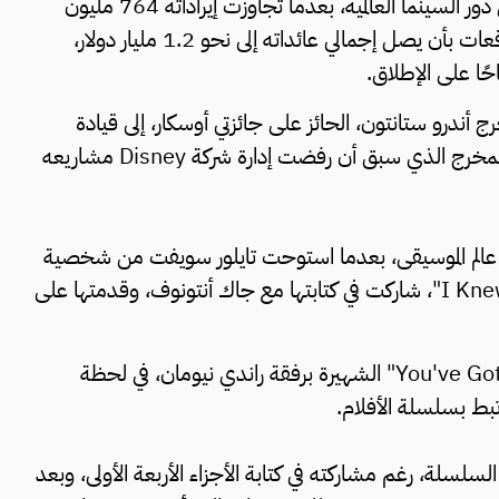
يواصل فيلم "حكاية لعبة 5" تحقيق نجاح استثنائي في دور السينما العالمية، بعدما تجاوزت إيراداته 764 مليون
دولار خلال الأسابيع الثلاثة الأولى من عرضه، وسط توقعات بأن يصل إجمالي عائداته إلى نحو 1.2 مليار دولار،
ًا على الإطلاق.
ج أندرو ستانتون، الحائز على جائزتي أوسكار، إلى قيادة
العمل، في خطوة اعتبرها متابعون بمثابة انتصار فني للمخرج الذي سبق أن رفضت إدارة شركة Disney مشاريعه
لى عالم الموسيقى، بعدما استوحت تايلور سويفت من شخصية
جيسي أغنية خاصة للفيلم بعنوان "I Knew It, I Knew It"، شاركت في كتابتها مع جاك أنتونوف، وقدمتها على
كما شاركت سويفت في أداء أغنية "You've Got a Friend in Me" الشهيرة برفقة راندي نيومان، في لحظة
تبط بسلسلة الأفلام.
تون ضمن السلسلة، رغم مشاركته في كتابة الأجزاء الأربعة الأولى، وبعد