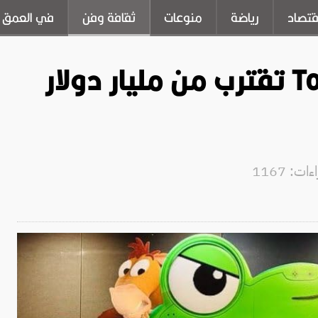
قتصاد
رياضة
منوعات
ثقافة وفن
في العمق
إيرادات فيلم Toy Story 5 تقترب من مليار دولار
ت: 1167