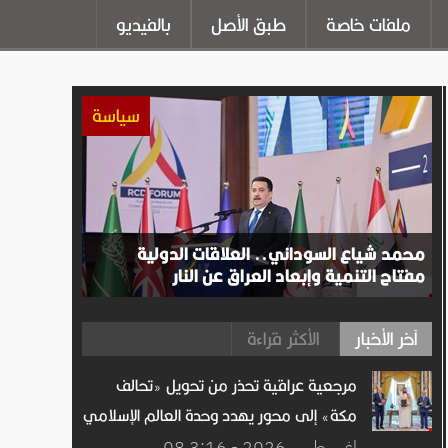
ملفات خاصة
طبق الأصل
بالفيديو
سياسة
محمد شياع السوداني.. العلاقات الدولية
مفتاح التنمية وإبعاد العراق عن النار
آخر الأخبار
الأكثر قراءة
مرجعية عراقية تحذر من تحويل «تحالف
مكة» إلى محور يهدد وحدة العالم الإسلامي
08 اغســطس.2026 - 3:16