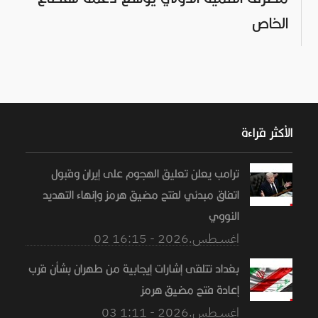
الخاص
الأكثر قراءة
ترامب يعلن تعليق الهجوم على إيران وقبول
اتفاق مبدئي لفتح مضيق هرمز وإنهاء التهديد
النووي
02 اغســطس.2026 - 16:15
بغداد تتلقى إشارات إيجابية من طهران بشأن قرب
إعادة فتح مضيق هرمز
03 اغســطس.2026 - 1:11