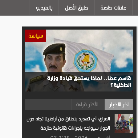
ملفات خاصة
طبق الأصل
بالفيديو
سياسة
قاسم عطا.. لماذا يستحق قيادة وزارة
الداخلية؟
آخر الأخبار
الأكثر قراءة
العراق: أي تهديد ينطلق من أراضينا تجاه دول
الجوار سيواجه بإجراءات قانونية حازمة
07 اغســطس.2026 - 2:28