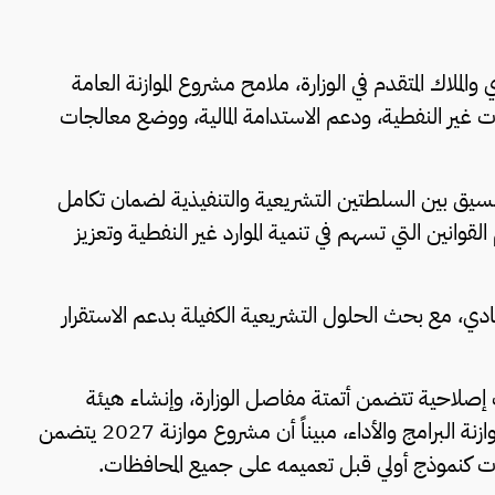
ي والملاك المتقدم في الوزارة، ملامح مشروع الموازنة العامة
 تعزيز الإيرادات غير النفطية، ودعم الاستدامة المالية، ووضع معالجات
تنسيق بين السلطتين التشريعية والتنفيذية لضمان تكامل
القوانين التي تسهم في تنمية الموارد غير النفطية وتعزيز
صادي، مع بحث الحلول التشريعية الكفيلة بدعم الاستقرار
ت إصلاحية تتضمن أتمتة مفاصل الوزارة، وإنشاء هيئة
متخصصة، والانتقال التدريجي من موازنة البنود إلى موازنة البرامج والأداء، مبيناً أن مشروع موازنة 2027 يتضمن
ت كنموذج أولي قبل تعميمه على جميع المحافظات.