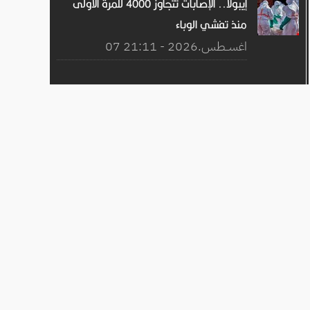
إيبولا.. الإصابات تتجاوز 4000 للمرة الأولى
منذ تفشي الوباء
07 اغســطس.2026 - 21:11