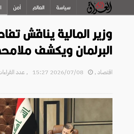
سياسة
العالم
أمن
ا
البرلمان ويكشف ملامحه
اقتصاد
,
2026/07/08 15:27
,
عدد القراءات: 2