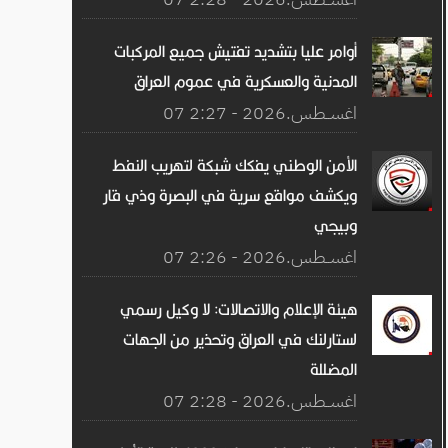
أوامر عليا بتشديد تفتيش جميع المركبات
المدنية والعسكرية في عموم العراق
07 اغســطس.2026 - 2:27
الأمن الوطني يفكك شبكة لتهريب النفط
ويكشف مواقع سرية في البصرة وذي قار
وبيجي
07 اغســطس.2026 - 2:26
هيئة الإعلام والاتصالات: لا وكيل رسمي
لستارلنك في العراق وتحذير من الجهات
المضللة
07 اغســطس.2026 - 2:28