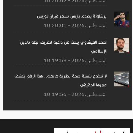
10 اغســطس.2026 - 20:02
برشلونة يصدم باريس بسعر فيران توريس
10 اغســطس.2026 - 20:01
أحمد الفيشاوي يبحث عن داعية لتعريف نجله بالدين
الإسلامي
10 اغســطس.2026 - 19:59
لا تنخدع بنسبة صحة بطارية هاتفك.. هذا الرقم يكشف
عمرها الحقيقي
10 اغســطس.2026 - 19:56