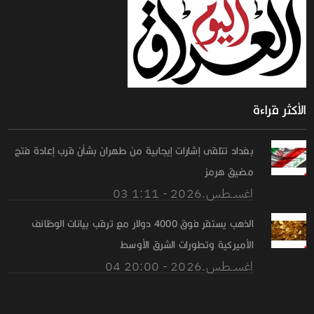
الأكثر قراءة
بغداد تتلقى إشارات إيجابية من طهران بشأن قرب إعادة فتح
مضيق هرمز
03 اغســطس.2026 - 1:11
الذهب يستقر فوق 4000 دولار مع ترقب بيانات الوظائف
الأميركية وتطورات الشرق الأوسط
04 اغســطس.2026 - 20:00