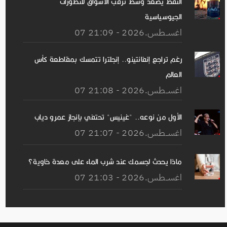
النفط يصعد وسط ترقب الأسواق للتطورات
الجيوسياسية
07 اغســطس.2026 - 21:09
رغم تراجع إنفانتينو.. إنجلترا تتمسك بمقاطعة كأس
العالم
07 اغســطس.2026 - 21:08
الأول من نوعه.. "غينيس" تحتفي بإنجاز عمرو دياب
07 اغســطس.2026 - 21:07
ماذا يحدث لجسمك عند شرب الماء على معدة خاوية؟
07 اغســطس.2026 - 21:03