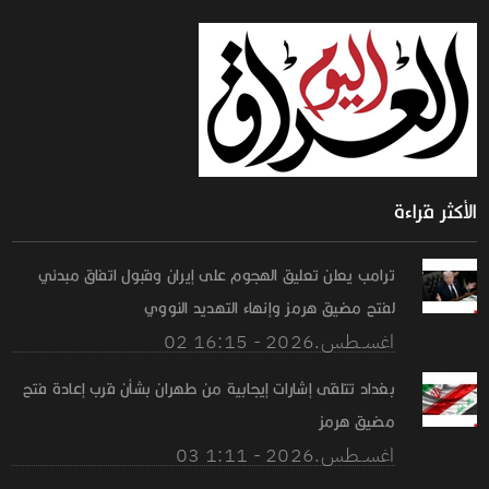
الأكثر قراءة
ترامب يعلن تعليق الهجوم على إيران وقبول اتفاق مبدئي
لفتح مضيق هرمز وإنهاء التهديد النووي
02 اغســطس.2026 - 16:15
بغداد تتلقى إشارات إيجابية من طهران بشأن قرب إعادة فتح
مضيق هرمز
03 اغســطس.2026 - 1:11