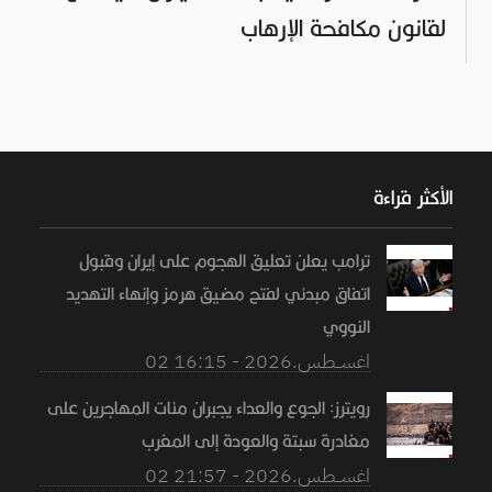
لقانون مكافحة الإرهاب
الأكثر قراءة
ترامب يعلن تعليق الهجوم على إيران وقبول
اتفاق مبدئي لفتح مضيق هرمز وإنهاء التهديد
النووي
02 اغســطس.2026 - 16:15
رويترز: الجوع والعداء يجبران مئات المهاجرين على
مغادرة سبتة والعودة إلى المغرب
02 اغســطس.2026 - 21:57