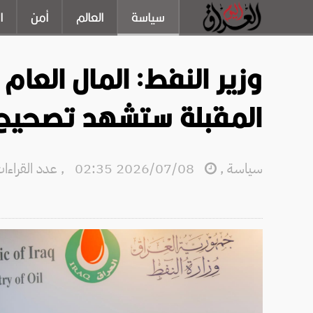
سياسة
العالم
أمن
ا
وزير النفط: المال العام
المقبلة ستشهد تصحيح 
سياسة
,
2026/07/08 02:35
,
عدد القراءات: 6