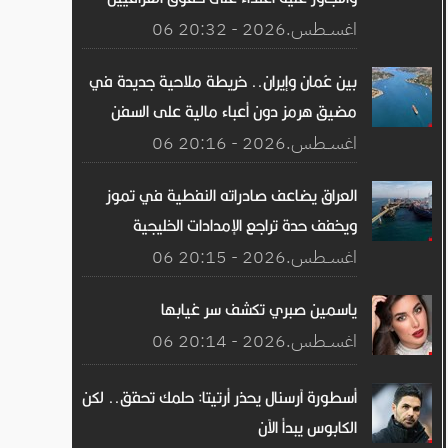
06 اغســطس.2026 - 20:32
بين عُمان وإيران.. خريطة ملاحية جديدة في
مضيق هرمز دون أعباء مالية على السفن
06 اغســطس.2026 - 20:16
العراق يضاعف صادراته النفطية في تموز
ويخفف حدة تراجع الإمدادات الخليجية
06 اغســطس.2026 - 20:15
ياسمين صبري تكشف سر غيابها
06 اغســطس.2026 - 20:14
أسطورة آرسنال يحذر أرتيتا: حلمك تحقق.. لكن
الكابوس يبدأ الآن