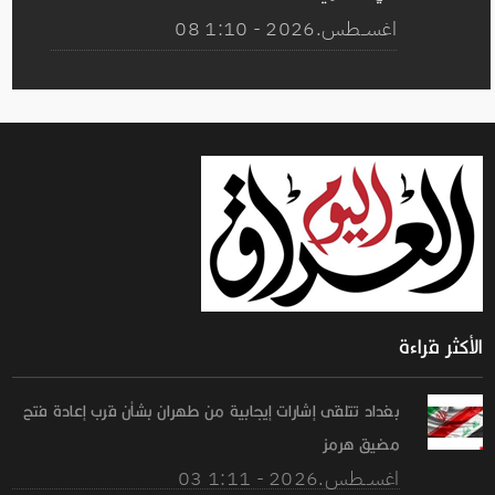
08 اغســطس.2026 - 1:10
الأكثر قراءة
بغداد تتلقى إشارات إيجابية من طهران بشأن قرب إعادة فتح
مضيق هرمز
03 اغســطس.2026 - 1:11