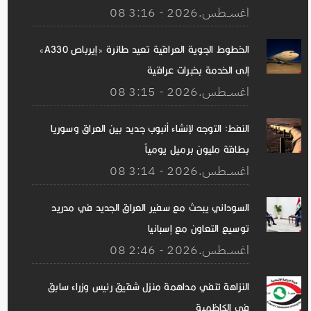
08 اغســطس.2026 - 3:16
الخطوط الجوية العراقية تعيد طائرة «إيرباص A330»
إلى الخدمة بخبرات عراقية
08 اغســطس.2026 - 3:15
النفط: التوجه لإنشاء أنبوب جديد بين العراق وسوريا
بطاقة مليون برميل يومياً
08 اغســطس.2026 - 3:14
السوداني يبحث مع سفير العراق الجديد في مدريد
توسيع التعاون مع إسبانيا
08 اغســطس.2026 - 2:46
النزاهة تنفي مداهمة منزل شقيق رئيس وزراء سابق
في الكاظمية