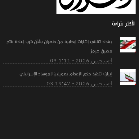
الأكثر قراءة
بغداد تتلقى إشارات إيجابية من طهران بشأن قرب إعادة فتح
مضيق هرمز
03 اغســطس.2026 - 1:11
إيران: تنفيذ حكم الإعدام بعميلين للموساد الإسرائيلي
03 اغســطس.2026 - 19:47