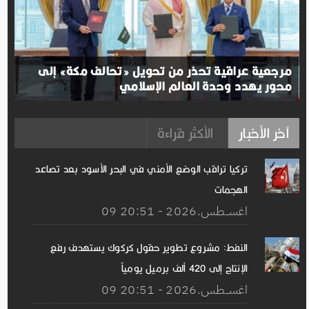
مرجعية عراقية تحذر من تحويل «تحالف مكة» إلى
محور يهدد وحدة العالم الإسلامي
آخر الأخبار
الأكثر قراءة
تركيا تراقب الوضع الأمني ​​في البحر الأسود بعد تصاعد
الهجمات
09 اغســطس.2026 - 20:51
النفط: مشروع تطوير حقول كركوك يستهدف رفع
الإنتاج إلى 420 ألف برميل يومياً
09 اغســطس.2026 - 20:51