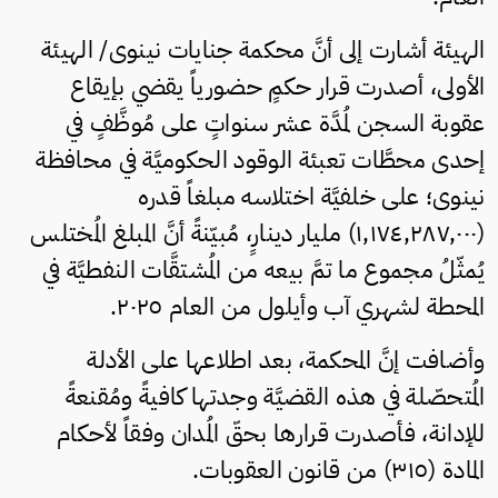
الهيئة أشارت إلى أنَّ محكمة جنايات نينوى/ الهيئة
الأولى، أصدرت قرار حكمٍ حضورياً يقضي بإيقاع
عقوبة السجن لمُدَّة عشر سنواتٍ على مُوظَّفٍ في
إحدى محطَّات تعبئة الوقود الحكوميَّة في محافظة
نينوى؛ على خلفيَّة اختلاسه مبلغاً قدره
(١,١٧٤,٢٨٧,٠٠٠) مليار دينارٍ، مُبيّنةً أنَّ المبلغ المُختلس
يُمثّلُ مجموع ما تمَّ بيعه من المُشتقَّات النفطيَّة في
المحطة لشهري آب وأيلول من العام ٢٠٢٥.
وأضافت إنَّ المحكمة، بعد اطلاعها على الأدلة
المُتحصّلة في هذه القضيَّة وجدتها كافيةً ومُقنعةً
للإدانة، فأصدرت قرارها بحقّ المُدان وفقاً لأحكام
المادة (٣١٥) من قانون العقوبات.