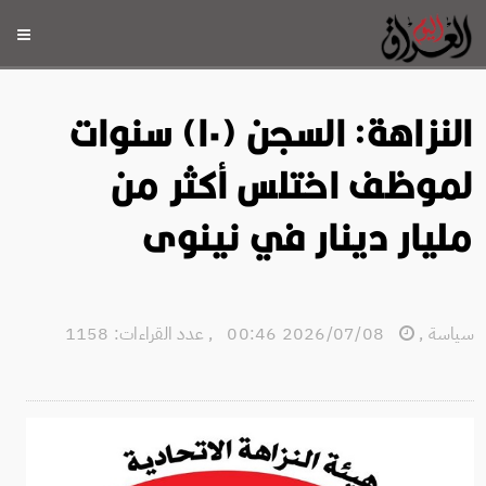
النزاهة: السجن (١٠) سنوات
لموظف اختلس أكثر من
مليار دينار في نينوى
سياسة
,
2026/07/08 00:46
,
عدد القراءات: 1158