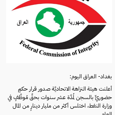
بغداد- العراق اليوم:
أعلنت هيئة النزاهة الاتحاديَّة صدور قرار حكمٍ
حضوريٍّ بالسجن لمُدَّة عشر سنوات بحقِّ مُوظَّفٍ في
وزارة النفط، اختلس أكثر من مليار دينارٍ من المال
العام.