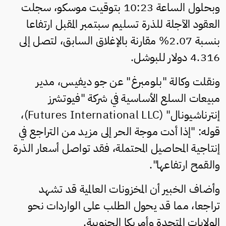
وبحلول الساعة 10:23 بتوقيت موسكو، سجلت
العقود الآجلة للذرة تسليم سبتمبر المقبل ارتفاعا
بنسبة 2.07% مقارنة بالإغلاق السابق، لتصل إلى
4.316 دولار للبوشل.
ونقلت وكالة "بلومبرغ" عن جو ديفيس، مدير
مبيعات السلع الأساسية في شركة "فيوتشرز
إنترناشيونال" (Futures International LLC)،
قوله: "إذا أدت موجة الحر إلى مزيد من التراجع في
إنتاجية المحاصيل المحتملة، فقد تواصل أسعار الذرة
والقمح ارتفاعها".
وأضاف الخبير أن المخزونات العالمية قد تشهد
تراجعا، مما قد يحول الطلب على الواردات نحو
الولايات المتحدة وأمريكا الجنوبية.