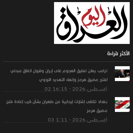
الأكثر قراءة
ترامب يعلن تعليق الهجوم على إيران وقبول اتفاق مبدئي
لفتح مضيق هرمز وإنهاء التهديد النووي
02 اغســطس.2026 - 16:15
بغداد تتلقى إشارات إيجابية من طهران بشأن قرب إعادة فتح
مضيق هرمز
03 اغســطس.2026 - 1:11