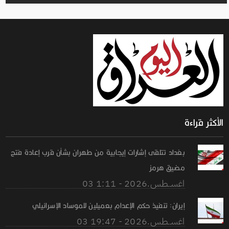
الأكثر قراءة
بغداد تتلقى إشارات إيجابية من طهران بشأن قرب إعادة فتح
مضيق هرمز
03 اغســطس.2026 - 1:11
إيران: تنفيذ حكم الإعدام بعميلين للموساد الإسرائيلي
03 اغســطس.2026 - 19:47