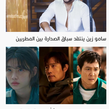
سامو زين ينتقد سباق الصدارة بين المطربين