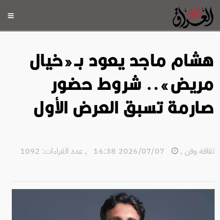
هشام ماجد يعود بـ«خيال
مريض».. شروط حضور
صارمة تسبق العرض الأول
ثقافة وفن
,
2026/07/07 16:38
,
عدد القراءات: 1092