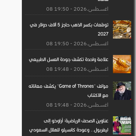
08 اغســطس.2026 - 19:50
توقعات بكسر الذهب حاجز 5 آلاف دولار في
2027
08 اغســطس.2026 - 19:50
علامة واحدة تكشف جودة العسل الطبيعي
08 اغســطس.2026 - 19:48
مؤلف "Game of Thrones" يكشف معاناته
مع الاكتئاب
08 اغســطس.2026 - 19:48
عناوين الصحف الرياضية: أراوخو إلى
ليفربول.. وعودة كانسيلو للهلال السعودي