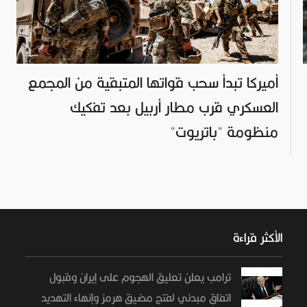
أميركا تبدأ سحب قواتها المتبقية من المجمع
العسكري قرب مطار أربيل بعد تفكيك
منظومة "باتريوت"
الأكثر قراءة
ترامب يعلن تعليق الهجوم على إيران وقبول
اتفاق مبدئي لفتح مضيق هرمز وإنهاء التهديد