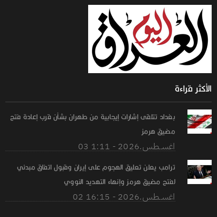
الأكثر قراءة
بغداد تتلقى إشارات إيجابية من طهران بشأن قرب إعادة فتح
مضيق هرمز
03 اغســطس.2026 - 1:11
ترامب يعلن تعليق الهجوم على إيران وقبول اتفاق مبدئي
لفتح مضيق هرمز وإنهاء التهديد النووي
02 اغســطس.2026 - 16:15