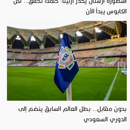
أسطورة آرسنال يحذر أرتيتا: حلمك تحقق.. لكن
الكابوس يبدأ الآن
بدون مقابل.. بطل العالم السابق ينضم إلى
الدوري السعودي