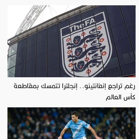
رغم تراجع إنفانتينو.. إنجلترا تتمسك بمقاطعة
كأس العالم