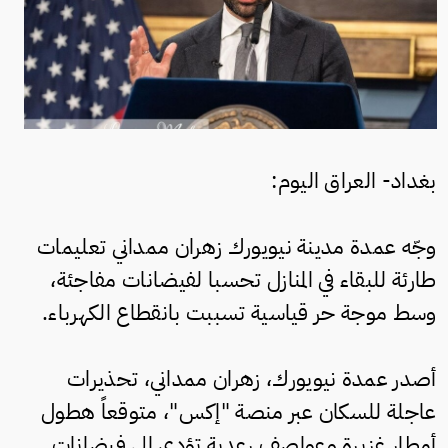
بغداد- العراق اليوم:
وجّه عمدة مدينة نيويورك زهران ممداني تعليمات
طارئة للبقاء في المنازل تحسبا لفيضانات مفاجئة،
وسط موجة حر قياسية تسببت بانقطاع الكهرباء.
أصدر عمدة نيويورك، زهران ممداني، تحذيرات
عاجلة للسكان عبر منصة "إكس"، متوقعاً هطول
أمطار غزيرة وعواصف رعدية تؤدي إلى فيضانات