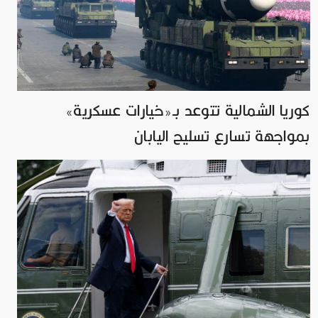
كوريا الشمالية تتوعد بـ«خيارات عسكرية»
بمواجهة تسارع تسليح اليابان