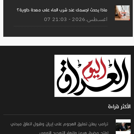
ماذا يحدث لجسمك عند شرب الماء على معدة خاوية؟
07 اغســطس.2026 - 21:03
الأكثر قراءة
ترامب يعلن تعليق الهجوم على إيران وقبول اتفاق مبدئي
لفتح مضيق هرمز وإنهاء التهديد النووي