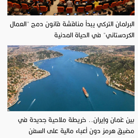
البرلمان التركي يبدأ مناقشة قانون دمج "العمال
الكردستاني" في الحياة المدنية
بين عُمان وإيران.. خريطة ملاحية جديدة في
مضيق هرمز دون أعباء مالية على السفن