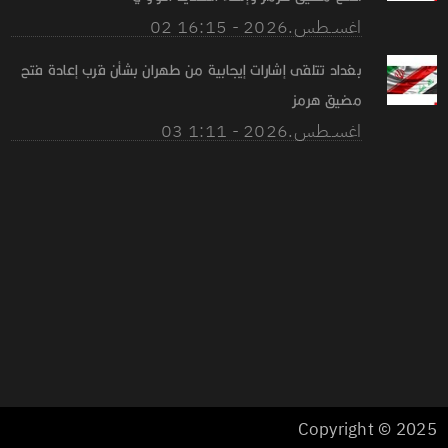
02 اغســطس.2026 - 16:15
بغداد تتلقى إشارات إيجابية من طهران بشأن قرب إعادة فتح
مضيق هرمز
03 اغســطس.2026 - 1:11
Copyright © 2025