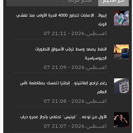
إيبولا.. الإصابات تتجاوز 4000 للمرة الأولى منذ تفشي
الوباء
07 اغســطس.2026 - 21:11
النفط يصعد وسط ترقب الأسواق للتطورات
الجيوسياسية
07 اغســطس.2026 - 21:09
رغم تراجع إنفانتينو.. إنجلترا تتمسك بمقاطعة كأس
العالم
07 اغســطس.2026 - 21:08
الأول من نوعه.. "غينيس" تحتفي بإنجاز عمرو دياب
07 اغســطس.2026 - 21:07