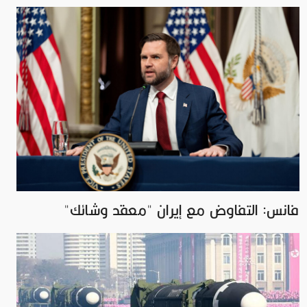
فانس: التفاوض مع إيران "معقد وشائك"