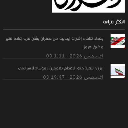
الأكثر قراءة
بغداد تتلقى إشارات إيجابية من طهران بشأن قرب إعادة فتح
مضيق هرمز
03 اغســطس.2026 - 1:11
إيران: تنفيذ حكم الإعدام بعميلين للموساد الإسرائيلي
03 اغســطس.2026 - 19:47