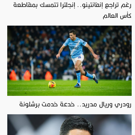
رغم تراجع إنفانتينو.. إنجلترا تتمسك بمقاطعة
كأس العالم
رودري وريال مدريد.. خدعة خدمت برشلونة