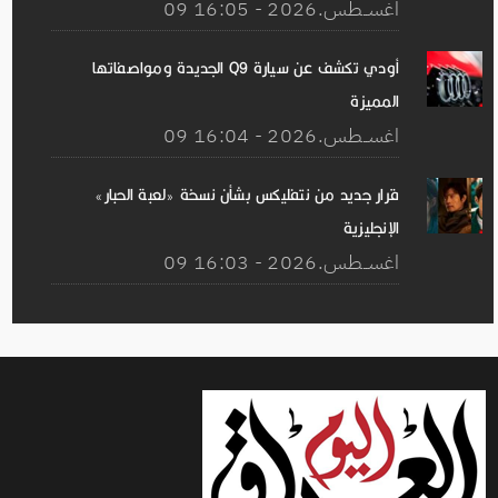
09 اغســطس.2026 - 16:05
أودي تكشف عن سيارة Q9 الجديدة ومواصفاتها
المميزة
09 اغســطس.2026 - 16:04
قرار جديد من نتفليكس بشأن نسخة «لعبة الحبار»
الإنجليزية
09 اغســطس.2026 - 16:03