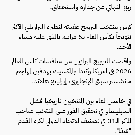
ربع النهائي عن جدارة واستحقاق.
كرس منتخب النرويج عقدته لنظيره البرازيلي الأكثر
تتويجاً بكأس العالم بـ5 مرات، بالفوز عليه مساء
الأحد.
وأقصت النرويج البرازيل من منافسات كأس العالم
2026 في أمريكا وكندا والمكسيك بهدفين لمهاجم
مانشستر سيتي الإنجليزي، إيرلينغ هالاند.
في خامس لقاء بين المنتخبين تاريخيا فشل
السيليساو في تحقيق الفوز على المنتخب صاحب
المركز الـ31 في تصنيف الاتحاد الدولي لكرة القدم
"فيفا".