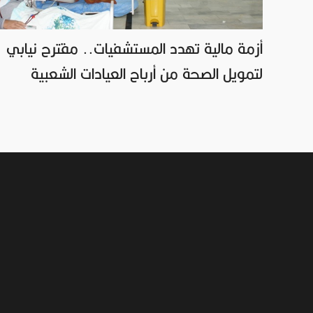
أزمة مالية تهدد المستشفيات.. مقترح نيابي
لتمويل الصحة من أرباح العيادات الشعبية