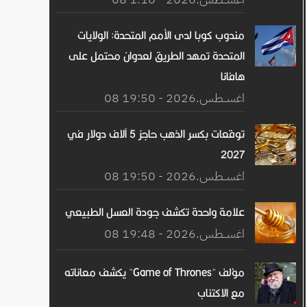
مندوب كوبا لدى الأمم المتحدة: الولايات
المتحدة تمهد الطريق لعدوان محتمل على
هافانا
08 اغســطس.2026 - 19:50
توقعات بكسر الذهب حاجز 5 آلاف دولار في
2027
08 اغســطس.2026 - 19:50
علامة واحدة تكشف جودة العسل الطبيعي
08 اغســطس.2026 - 19:48
مؤلف "Game of Thrones" يكشف معاناته
مع الاكتئاب