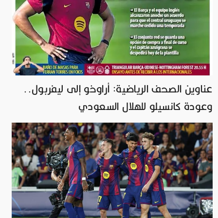
عناوين الصحف الرياضية: أراوخو إلى ليفربول..
وعودة كانسيلو للهلال السعودي