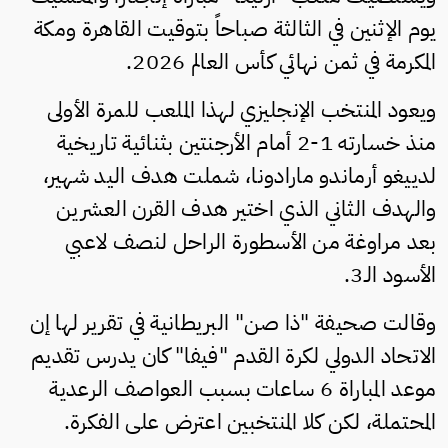
يوم الإثنين في الثالثة صباحاً بتوقيت القاهرة ومكة
المكرمة في ثمن نهائي كأس العالم 2026.
ويعود المنتخب الإنجليزي لهذا الملعب للمرة الأولى
منذ خسارته 1-2 أمام الأرجنتين بثنائية تاريخية
لدييغو أرماندو مارادونا، شملت هدف اليد شهير،
والهدف الثاني الذي اختير هدف القرن العشرين
بعد مراوغة من الأسطورة الراحل لنصف لاعبي
الأسود الـ3.
وقالت صحيفة "ذا صن" البريطانية في تقرير لها إن
الاتحاد الدولي لكرة القدم "فيفا" كان يدرس تقديم
موعد المباراة 6 ساعات بسبب العواصف الرعدية
المحتملة، لكن كلا المنتخبين اعترض على الفكرة.