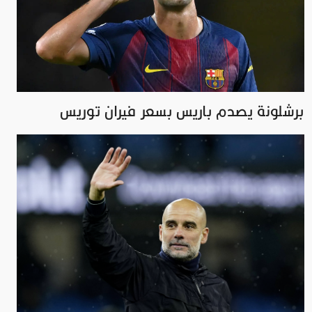
برشلونة يصدم باريس بسعر فيران توريس