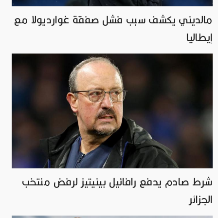
مالديني يكشف سبب فشل صفقة غوارديولا مع
إيطاليا
شرط صادم يدفع رافائيل بينيتيز لرفض منتخب
الجزائر