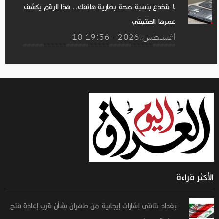
لا تنخدع بنسبة صحة بطارية هاتفك.. هذا الرقم يكشف
عمرها الحقيقي
10 اغســطس.2026 - 19:56
الأكثر قراءة
بغداد تتلقى إشارات إيجابية من طهران بشأن قرب إعادة فتح