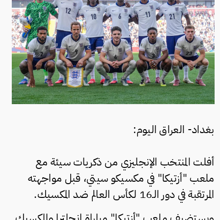
بغداد- العراق اليوم:
أفلت المنتخب الإنجليزي من ذكريات سيئة مع
ملعب "أزتيكا" في مكسيكو سيتي، قبل مواجهته
المرتقبة في دور الـ16 لكأس العالم ضد المكسيك.
ويستضيف ملعب "أزتيكا" مباراة إنجلترا والمكسيك