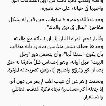
واقعة وصفها بأنها كانت من أولى الصدمات التي
واجهها في حياته، على حد تعبيره.
وحدث ذلك وعمره 6 سنوات، حين قيل له بشكل
مفاجئ: "تعال كي ترى والدك".
وأشار نجم الدراما البارز إلى أن نشأته مع والدته
وحدها جعلته يشعر منذ سن صغيرة بأنه مطالب
بأن يكون "سندًا لَها"، وأن يتحمل دور "رجل
البيت" قبل أوانه، وهو إحساس ظلَّ ملازمًا له حتى
بعد أن كبر وتزوّج وأصبح أبًا، وفق تصريحاته المؤثرة.
وتحدث زاهر عن أن غياب الأب لم يمر من دون أثر،
إذ جعله أكثر حساسية تجاه فكرة الدفء العائلي
والاستقرار.