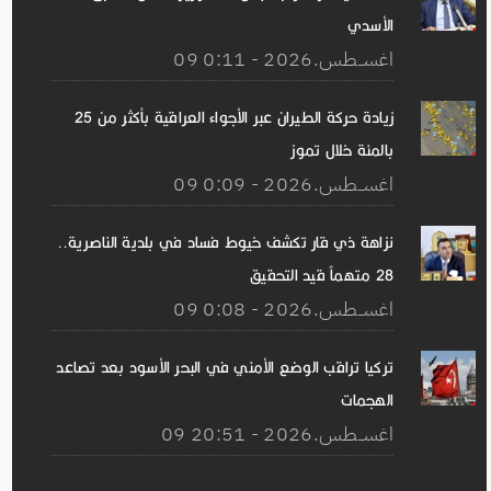
الأسدي
09 اغســطس.2026 - 0:11
زيادة حركة الطيران عبر الأجواء العراقية بأكثر من 25
بالمئة خلال تموز
09 اغســطس.2026 - 0:09
نزاهة ذي قار تكشف خيوط فساد في بلدية الناصرية..
28 متهماً قيد التحقيق
09 اغســطس.2026 - 0:08
تركيا تراقب الوضع الأمني ​​في البحر الأسود بعد تصاعد
الهجمات
09 اغســطس.2026 - 20:51