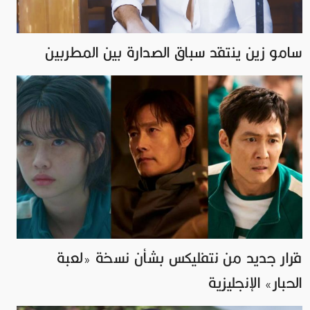
سامو زين ينتقد سباق الصدارة بين المطربين
قرار جديد من نتفليكس بشأن نسخة «لعبة
الحبار» الإنجليزية