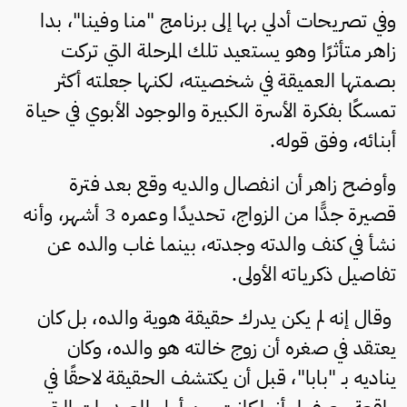
وفي تصريحات أدلي بها إلى برنامج "منا وفينا"، بدا
زاهر متأثرًا وهو يستعيد تلك المرحلة التي تركت
بصمتها العميقة في شخصيته، لكنها جعلته أكثر
تمسكًا بفكرة الأسرة الكبيرة والوجود الأبوي في حياة
أبنائه، وفق قوله.
وأوضح زاهر أن انفصال والديه وقع بعد فترة
قصيرة جدًّا من الزواج، تحديدًا وعمره 3 أشهر، وأنه
نشأ في كنف والدته وجدته، بينما غاب والده عن
تفاصيل ذكرياته الأولى.
وقال إنه لم يكن يدرك حقيقة هوية والده، بل كان
يعتقد في صغره أن زوج خالته هو والده، وكان
يناديه بـ "بابا"، قبل أن يكتشف الحقيقة لاحقًا في