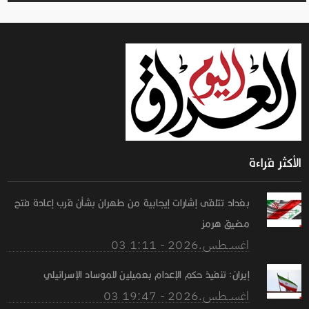
الأكثر قراءة
بغداد تتلقى إشارات إيجابية من طهران بشأن قرب إعادة فتح
مضيق هرمز
03 اغســطس.2026 - 1:11
إيران: تنفيذ حكم الإعدام بعميلين للموساد الإسرائيلي
03 اغســطس.2026 - 19:47