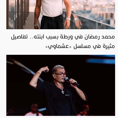
محمد رمضان في ورطة بسبب ابنته.. تفاصيل
مثيرة في مسلسل «عشماوي»